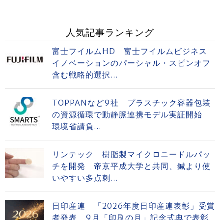
人気記事ランキング
富士フイルムHD 富士フイルムビジネス
イノベーションのパーシャル・スピンオフ
含む戦略的選択...
TOPPANなど9社 プラスチック容器包装
の資源循環で動静脈連携モデル実証開始
環境省請負...
リンテック 樹脂製マイクロニードルパッ
チを開発 帝京平成大学と共同、鍼より使
いやすい多点刺...
日印産連 「2026年度日印産連表彰」受賞
者発表 9月「印刷の月」記念式典で表彰