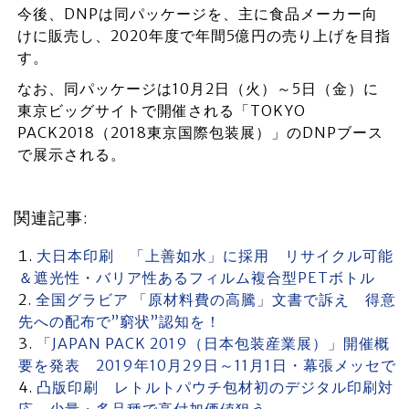
今後、DNPは同パッケージを、主に食品メーカー向
けに販売し、2020年度で年間5億円の売り上げを目指
す。
なお、同パッケージは10月2日（火）～5日（金）に
東京ビッグサイトで開催される「TOKYO
PACK2018（2018東京国際包装展）」のDNPブース
で展示される。
関連記事:
大日本印刷 「上善如水」に採用 リサイクル可能
＆遮光性・バリア性あるフィルム複合型PETボトル
全国グラビア 「原材料費の高騰」文書で訴え 得意
先への配布で”窮状”認知を！
「JAPAN PACK 2019（日本包装産業展）」開催概
要を発表 2019年10月29日～11月1日・幕張メッセで
凸版印刷 レトルトパウチ包材初のデジタル印刷対