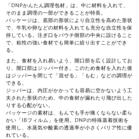
「DNPかんたん調理包材」は、中に材料を入れて、
そのまま調理の一部ができることが特長。
パッケージは、底部の形状により自立性を高めた形状
で、牛乳や卵などの材料を入れても充分な自立性を保
持している。注ぎ口をパウチ側部の中央に設けること
で、粘性の強い食材でも簡単に絞り出すことができ
る。
また、食材を入れ易いよう、開口部を広く設計してお
り、開口部はジッパー付き。このため食材を入れた後
はジッパーを閉じて「混ぜる」「もむ」などの調理が
できる。
ジッパーは、内圧がかかっても容易に空かないよう工
夫された形状のため、中の食材が漏れたり飛び出した
りする心配がない。
パッケージの素材は、もんでも手が痛くならない柔ら
かい「IBフィルム」を使用。DNPの特殊蒸着技術を
使用し、水蒸気や酸素の透過率が小さくバリア性に優
れている。