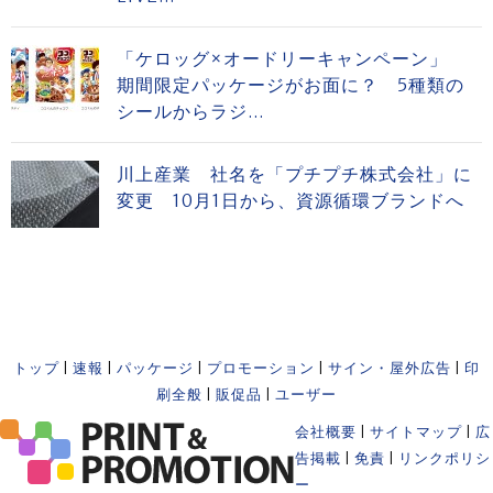
「ケロッグ×オードリーキャンペーン」
期間限定パッケージがお面に？ 5種類の
シールからラジ...
川上産業 社名を「プチプチ株式会社」に
変更 10月1日から、資源循環ブランドへ
トップ
|
速報
|
パッケージ
|
プロモーション
|
サイン・屋外広告
|
印
刷全般
|
販促品
|
ユーザー
会社概要
|
サイトマップ
|
広
告掲載
|
免責
|
リンクポリシ
ー