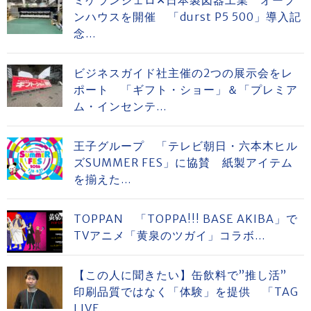
ミケランジェロ✕日本製図器工業 オープ
ンハウスを開催 「durst P5 500」導入記
念...
ビジネスガイド社主催の2つの展示会をレ
ポート 「ギフト・ショー」＆「プレミア
ム・インセンテ...
王子グループ 「テレビ朝日・六本木ヒル
ズSUMMER FES」に協賛 紙製アイテム
を揃えた...
TOPPAN 「TOPPA!!! BASE AKIBA」で
TVアニメ「黄泉のツガイ」コラボ...
【この人に聞きたい】缶飲料で”推し活”
印刷品質ではなく「体験」を提供 「TAG
LIVE...