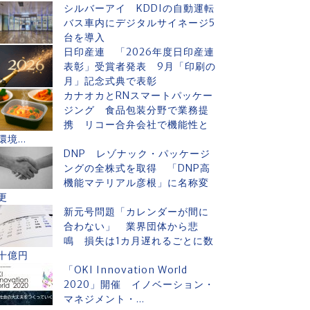
シルバーアイ KDDIの自動運転
バス車内にデジタルサイネージ5
台を導入
日印産連 「2026年度日印産連
表彰」受賞者発表 9月「印刷の
月」記念式典で表彰
カナオカとRNスマートパッケー
ジング 食品包装分野で業務提
携 リコー合弁会社で機能性と
環境...
DNP レゾナック・パッケージ
ングの全株式を取得 「DNP高
機能マテリアル彦根」に名称変
更
新元号問題「カレンダーが間に
合わない」 業界団体から悲
鳴 損失は1カ月遅れるごとに数
十億円
「OKI Innovation World
2020」開催 イノベーション・
マネジメント・...