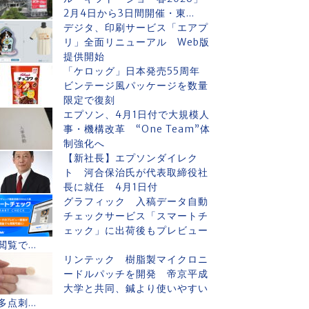
2月4日から3日間開催・東...
デジタ、印刷サービス「エアプ
リ」全面リニューアル Web版
提供開始
「ケロッグ」日本発売55周年
ビンテージ風パッケージを数量
限定で復刻
エプソン、4月1日付で大規模人
事・機構改革 “One Team”体
制強化へ
【新社長】エプソンダイレク
ト 河合保治氏が代表取締役社
長に就任 4月1日付
グラフィック 入稿データ自動
チェックサービス「スマートチ
ェック」に出荷後もプレビュー
閲覧で...
リンテック 樹脂製マイクロニ
ードルパッチを開発 帝京平成
大学と共同、鍼より使いやすい
多点刺...