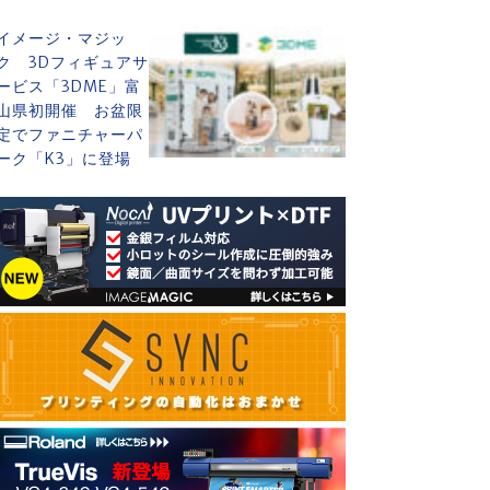
イメージ・マジッ
ク 3Dフィギュアサ
ービス「3DME」富
山県初開催 お盆限
定でファニチャーパ
ーク「K3」に登場