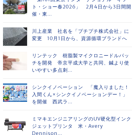
ト・ショー春2026」 2月4日から3日間開
催・東...
川上産業 社名を「プチプチ株式会社」に
変更 10月1日から、資源循環ブランドへ
リンテック 樹脂製マイクロニードルパッ
チを開発 帝京平成大学と共同、鍼より使
いやすい多点刺...
シンクイノベーション 「魔入りました！
入間くん×シンクイノベーションデー！」
を開催 西武ラ...
ミマキエンジニアリングのUV硬化型インク
ジェットプリンタ 米・Avery
Dennison...