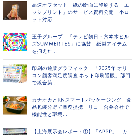
高速オフセット 紙の断面に印刷する「エ
ッジプリント」のサービス資料公開 小ロ
ット対応
王子グループ 「テレビ朝日・六本木ヒル
ズSUMMER FES」に協賛 紙製アイテム
を揃えた...
印刷の通販グラフィック 「2025年 オリ
コン顧客満足度調査 ネット印刷通販」部門
で総合第...
カナオカとRNスマートパッケージング 食
品包装分野で業務提携 リコー合弁会社で
機能性と環境...
【上海展示会レポート①】「APPP」 カ