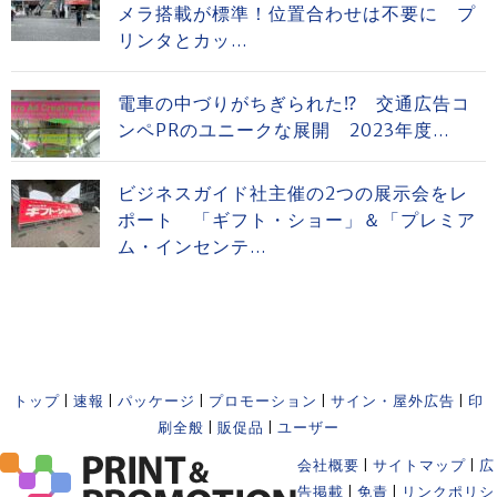
メラ搭載が標準！位置合わせは不要に プ
リンタとカッ...
電車の中づりがちぎられた⁉ 交通広告コ
ンペPRのユニークな展開 2023年度...
ビジネスガイド社主催の2つの展示会をレ
ポート 「ギフト・ショー」＆「プレミア
ム・インセンテ...
トップ
|
速報
|
パッケージ
|
プロモーション
|
サイン・屋外広告
|
印
刷全般
|
販促品
|
ユーザー
会社概要
|
サイトマップ
|
広
告掲載
|
免責
|
リンクポリシ