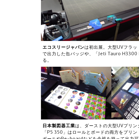
エコスリージャパン
は初出展。大型UVフラットベ
で出力した缶バッジや、「Jeti Tauro H3
る。
日本製図器工業
は、ダーストの大型UVプリン
「P5 350」はロールとボードの両方をプリ
ボールやRe-boardなどを余裕を持って出力