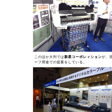
このほか大判では
新星コーポレィション
が、溶
ーフ用途での提案をしている。