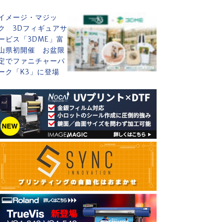
イメージ・マジッ
ク 3Dフィギュアサ
ービス「3DME」富
山県初開催 お盆限
定でファニチャーパ
ーク「K3」に登場