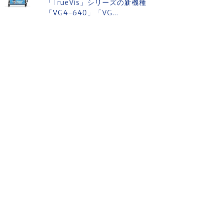
「TrueVis」シリーズの新機種
「VG4-640」「VG...