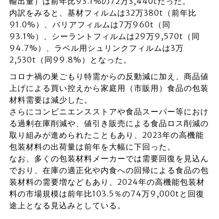
輸出量）は前年比93.1%の72万3,440tだった。
内訳をみると、基材フィルムは32万380t（前年比
91.0%）、バリアフィルムは7万960t（同
93.1%）、シーラントフィルムは29万9,570t（同
94.7%）、ラベル用シュリンクフィルムは3万
2,530t（同99.8%）となった。
コロナ禍の巣ごもり特需からの反動減に加え、商品値
上げによる買い控えから家庭用（市販用）食品の包装
材料需要は減少した。
さらにコンビニエンスストアや食品スーパー等におけ
る過剰在庫削減や、値引き販売による食品ロス削減の
取り組みが進められたこともあり、2023年の高機能
包装材料の出荷量は前年を大幅に下回った。
なお、多くの包装材料メーカーでは需要回復を見込ん
でおり、在庫の適正化や内食への回帰による食品の包
装材料の需要増などもあり、2024年の高機能包装材
料の市場規模は前年比103.5％の74万9,000tと回復
途上となる見込みとしている。