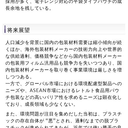
採用が多く、電子レンジ対応の平袋タイプパウチの成
長余地を残している。
将来展望
人口減少を背景に国内の包装材料需要は縮小傾向が続
くほか、海外包装材料メーカーの技術力向上や世界的
な供給過剰、価格競争などから国内包装材料メーカー
の包装用フィルム汎用品も競争力を失いつつあり、国
内包装材料メーカーを取り巻く事業環境は厳しさを増
しつつある。
一方で、グローバル市場における環境配慮型製品への
ニーズや、ASEAN市場におけるレトルト食品用パウ
チ包装などの高いバリア性を求めるニーズは顕在化し
ており、成長領域も少なくない。
また、環境問題が注目を集めだした当初は、プラスチ
ックの存在自体が “悪”とされ、過剰なまでの脱プラ
スチックが進められてきたが、近年では使い勝手の良