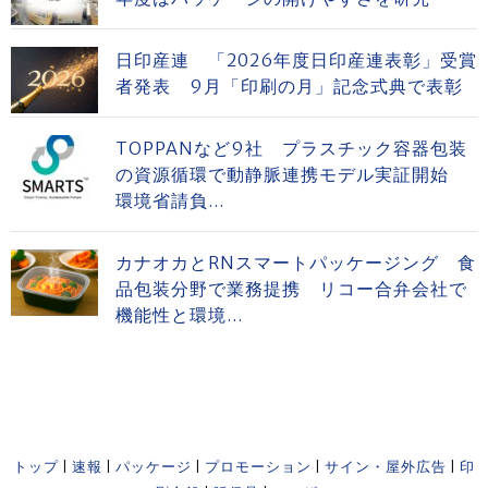
日印産連 「2026年度日印産連表彰」受賞
者発表 9月「印刷の月」記念式典で表彰
TOPPANなど9社 プラスチック容器包装
の資源循環で動静脈連携モデル実証開始
環境省請負...
カナオカとRNスマートパッケージング 食
品包装分野で業務提携 リコー合弁会社で
機能性と環境...
トップ
|
速報
|
パッケージ
|
プロモーション
|
サイン・屋外広告
|
印