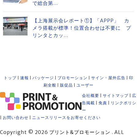
で総合第...
【上海展示会レポート①】「APPP」 カ
メラ搭載が標準！位置合わせは不要に プ
リンタとカッ...
トップ
|
速報
|
パッケージ
|
プロモーション
|
サイン・屋外広告
|
印
刷全般
|
販促品
|
ユーザー
会社概要
|
サイトマップ
|
広
告掲載
|
免責
|
リンクポリシ
ー
|
お問い合わせ
|
ニュースリリースをお寄せください
Copyright © 2026 プリント&プロモーション . ALL