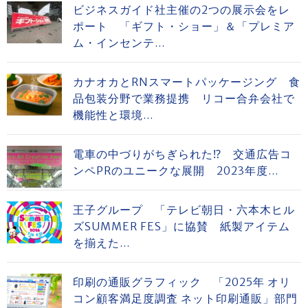
ビジネスガイド社主催の2つの展示会をレ
ポート 「ギフト・ショー」＆「プレミア
ム・インセンテ...
カナオカとRNスマートパッケージング 食
品包装分野で業務提携 リコー合弁会社で
機能性と環境...
電車の中づりがちぎられた⁉ 交通広告コ
ンペPRのユニークな展開 2023年度...
王子グループ 「テレビ朝日・六本木ヒル
ズSUMMER FES」に協賛 紙製アイテム
を揃えた...
印刷の通販グラフィック 「2025年 オリ
コン顧客満足度調査 ネット印刷通販」部門