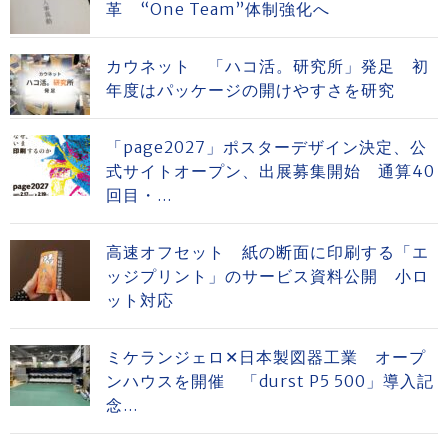
革 “One Team”体制強化へ
カウネット 「ハコ活。研究所」発足 初
年度はパッケージの開けやすさを研究
「page2027」ポスターデザイン決定、公
式サイトオープン、出展募集開始 通算40
回目・...
高速オフセット 紙の断面に印刷する「エ
ッジプリント」のサービス資料公開 小ロ
ット対応
ミケランジェロ✕日本製図器工業 オープ
ンハウスを開催 「durst P5 500」導入記
念...