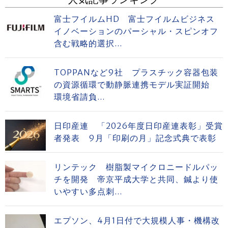
富士フイルムHD 富士フイルムビジネス
イノベーションのパーシャル・スピンオフ
含む戦略的選択...
TOPPANなど9社 プラスチック容器包装
の資源循環で動静脈連携モデル実証開始
環境省請負...
日印産連 「2026年度日印産連表彰」受賞
者発表 9月「印刷の月」記念式典で表彰
リンテック 樹脂製マイクロニードルパッ
チを開発 帝京平成大学と共同、鍼より使
いやすい多点刺...
エプソン、4月1日付で大規模人事・機構改