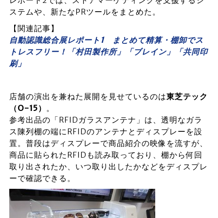
レポート2では、ストアマーケティングを支援するシ
ステムや、新たなPRツールをまとめた。
【関連記事】
自動認識総合展レポート1 まとめて精算・棚卸でス
トレスフリー！「村田製作所」「ブレイン」「共同印
刷」
店舗の演出を兼ねた展開を見せているのは
東芝テック
（O-15）
。
参考出品の「RFIDガラスアンテナ」は、透明なガラ
ス陳列棚の端にRFIDのアンテナとディスプレーを設
置。普段はディスプレーで商品紹介の映像を流すが、
商品に貼られたRFIDも読み取っており、棚から何回
取り出されたか、いつ取り出したかなどをディスプレ
ーで確認できる。