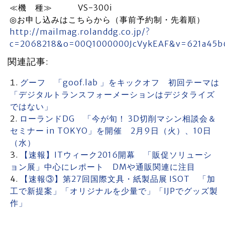
≪機 種≫ VS-300i
◎お申し込みはこちらから（事前予約制・先着順）
http://mailmag.rolanddg.co.jp/?
c=2068218&o=00Q1000000JcVykEAF&v=621a45b
関連記事:
グーフ 「goof.lab 」をキックオフ 初回テーマは
「デジタルトランスフォーメーションはデジタライズ
ではない」
ローランドDG 「今が旬！ 3D切削マシン相談会＆
セミナー in TOKYO」を開催 2月9日（火）、10日
（水）
【速報】ITウィーク2016開幕 「販促ソリューシ
ョン展」中心にレポート DMや通販関連に注目
【速報③】第27回国際文具・紙製品展 ISOT 「加
工で新提案」「オリジナルを少量で」「IJPでグッズ製
作」