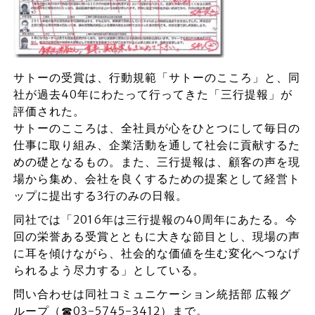
サトーの受賞は、行動規範「サトーのこころ」と、同
社が過去40年にわたって行ってきた「三行提報」が
評価された。
サトーのこころは、全社員が心をひとつにして毎日の
仕事に取り組み、企業活動を通して社会に貢献するた
めの礎となるもの。また、三行提報は、顧客の声を現
場から集め、会社を良くするための提案として経営ト
ップに提出する3行のみの日報。
同社では「2016年は三行提報の40周年にあたる。今
回の栄誉ある受賞とともに大きな節目とし、現場の声
に耳を傾けながら、社会的な価値を生む変化へつなげ
られるよう尽力する」としている。
問い合わせは同社コミュニケーション統括部 広報グ
ループ（☎03-5745-3412）まで。