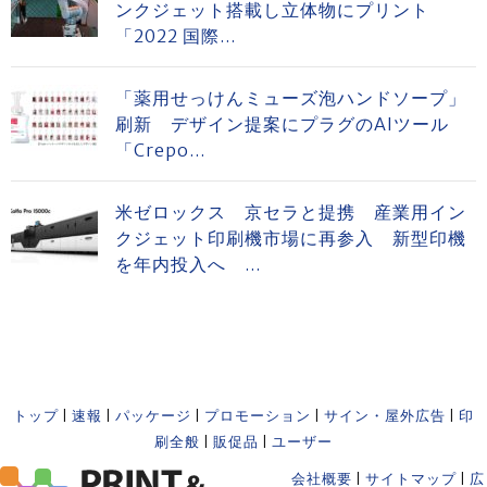
ンクジェット搭載し立体物にプリント
「2022 国際...
「薬用せっけんミューズ泡ハンドソープ」
刷新 デザイン提案にプラグのAIツール
「Crepo...
米ゼロックス 京セラと提携 産業用イン
クジェット印刷機市場に再参入 新型印機
を年内投入へ ...
トップ
|
速報
|
パッケージ
|
プロモーション
|
サイン・屋外広告
|
印
刷全般
|
販促品
|
ユーザー
会社概要
|
サイトマップ
|
広