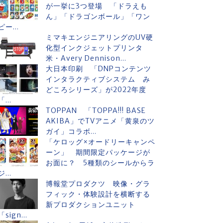
が一挙に3つ登場 「ドラえも
ん」「ドラゴンボール」「ワン
ピー...
ミマキエンジニアリングのUV硬
化型インクジェットプリンタ
米・Avery Dennison...
大日本印刷 「DNPコンテンツ
インタラクティブシステム み
どころシリーズ」が2022年度
「...
TOPPAN 「TOPPA!!! BASE
AKIBA」でTVアニメ「黄泉のツ
ガイ」コラボ...
「ケロッグ×オードリーキャンペ
ーン」 期間限定パッケージが
お面に？ 5種類のシールからラ
ジ...
博報堂プロダクツ 映像・グラ
フィック・体験設計を横断する
新プロダクションユニット
「sign...