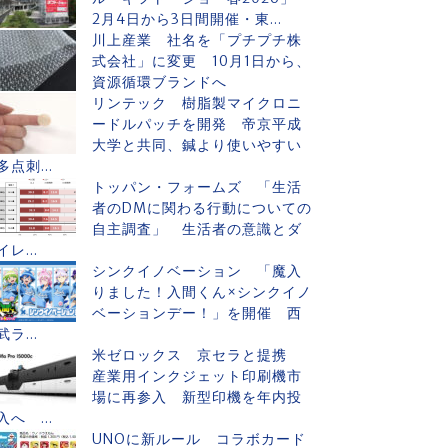
2月4日から3日間開催・東...
川上産業 社名を「プチプチ株
式会社」に変更 10月1日から、
資源循環ブランドへ
リンテック 樹脂製マイクロニ
ードルパッチを開発 帝京平成
大学と共同、鍼より使いやすい
多点刺...
トッパン・フォームズ 「生活
者のDMに関わる行動についての
自主調査」 生活者の意識とダ
イレ...
シンクイノベーション 「魔入
りました！入間くん×シンクイノ
ベーションデー！」を開催 西
武ラ...
米ゼロックス 京セラと提携
産業用インクジェット印刷機市
場に再参入 新型印機を年内投
入へ ...
UNOに新ルール コラボカード