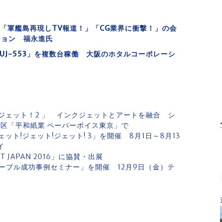
「軍艦島再現しTV報道！」「CG業界に衝撃！」の会
ション 福永進氏
UJ-553」を複数台稼働 大阪のホタルコーポレーシ
ジェット！2 」 インクジェットとアートを融合 シ
央区「平和紙業 ペーパーボイス東京」で
ト!ジェット!ジェット! 3」を開催 8月1日～8月13
イ
NT JAPAN 2016」に協賛・出展
ーブル成功事例セミナー」を開催 12月9日（金）テ