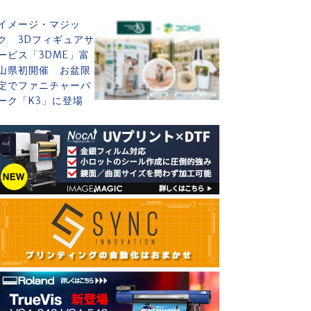
イメージ・マジッ
ク 3Dフィギュアサ
ービス「3DME」富
山県初開催 お盆限
定でファニチャーパ
ーク「K3」に登場