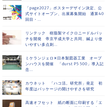
「page2027」ポスターデザイン決定、公
式サイトオープン、出展募集開始 通算40
回目・...
リンテック 樹脂製マイクロニードルパッ
チを開発 帝京平成大学と共同、鍼より使
いやすい多点刺...
ミケランジェロ✕日本製図器工業 オープ
ンハウスを開催 「durst P5 500」導入記
念...
カウネット 「ハコ活。研究所」発足 初
年度はパッケージの開けやすさを研究
高速オフセット 紙の断面に印刷する「エ