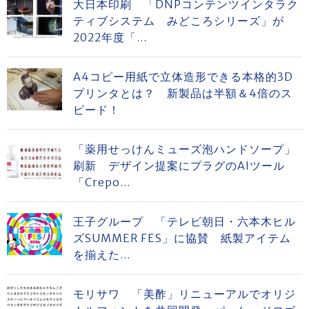
大日本印刷 「DNPコンテンツインタラク
ティブシステム みどころシリーズ」が
2022年度「...
A4コピー用紙で立体造形できる本格的3D
プリンタとは？ 新製品は半額＆4倍のス
ピード！
「薬用せっけんミューズ泡ハンドソープ」
刷新 デザイン提案にプラグのAIツール
「Crepo...
王子グループ 「テレビ朝日・六本木ヒル
ズSUMMER FES」に協賛 紙製アイテム
を揃えた...
モリサワ 「美酢」リニューアルでオリジ