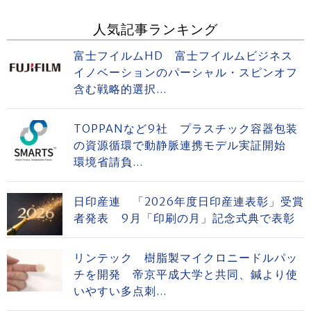
人気記事ランキング
富士フイルムHD 富士フイルムビジネス
イノベーションのパーシャル・スピンオフ
含む戦略的選択...
TOPPANなど9社 プラスチック容器包装
の資源循環で動静脈連携モデル実証開始
環境省請負...
日印産連 「2026年度日印産連表彰」受賞
者発表 9月「印刷の月」記念式典で表彰
リンテック 樹脂製マイクロニードルパッ
チを開発 帝京平成大学と共同、鍼より使
いやすい多点刺...