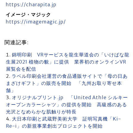
https://charapita.jp
イメージ・マジック
https://imagemagic.jp/
関連記事:
錦明印刷 VRサービスを龍生華道会の「いけばな龍
生展2021 植物の貌」に提供 業界初のオンラインVR
展覧会を配信
ラベル印刷会社運営の食品通販サイトで「母の日あ
まざけギフト」の販売を開始 「九州お取り寄せ本
舗」
オリジナルプリント.jp 「United Athle シルキー
オープンカラーシャツ」の提供を開始 高級感のある
光沢となめらかな肌触りが特長
大日本印刷と武蔵野美術大学 証明写真機「Ki-
Re-i」の新規事業創出プロジェクトを開始