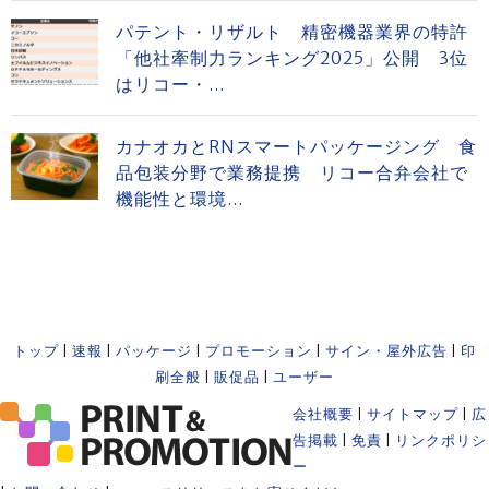
パテント・リザルト 精密機器業界の特許
「他社牽制力ランキング2025」公開 3位
はリコー・...
カナオカとRNスマートパッケージング 食
品包装分野で業務提携 リコー合弁会社で
機能性と環境...
トップ
|
速報
|
パッケージ
|
プロモーション
|
サイン・屋外広告
|
印
刷全般
|
販促品
|
ユーザー
会社概要
|
サイトマップ
|
広
告掲載
|
免責
|
リンクポリシ
ー