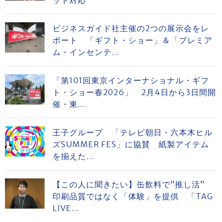
ット対応
ビジネスガイド社主催の2つの展示会をレ
ポート 「ギフト・ショー」＆「プレミア
ム・インセンテ...
「第101回東京インターナショナル・ギフ
ト・ショー春2026」 2月4日から3日間開
催・東...
王子グループ 「テレビ朝日・六本木ヒル
ズSUMMER FES」に協賛 紙製アイテム
を揃えた...
【この人に聞きたい】缶飲料で”推し活”
印刷品質ではなく「体験」を提供 「TAG
LIVE...