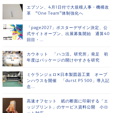
エプソン、4月1日付で大規模人事・機構改
革 “One Team”体制強化へ
「page2027」ポスターデザイン決定、公
式サイトオープン、出展募集開始 通算40
回目・...
カウネット 「ハコ活。研究所」発足 初
年度はパッケージの開けやすさを研究
ミケランジェロ✕日本製図器工業 オープ
ンハウスを開催 「durst P5 500」導入記
念...
高速オフセット 紙の断面に印刷する「エ
ッジプリント」のサービス資料公開 小ロ