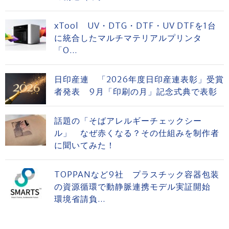
xTool UV・DTG・DTF・UV DTFを1台
に統合したマルチマテリアルプリンタ
「O...
日印産連 「2026年度日印産連表彰」受賞
者発表 9月「印刷の月」記念式典で表彰
話題の「そばアレルギーチェックシー
ル」 なぜ赤くなる？その仕組みを制作者
に聞いてみた！
TOPPANなど9社 プラスチック容器包装
の資源循環で動静脈連携モデル実証開始
環境省請負...