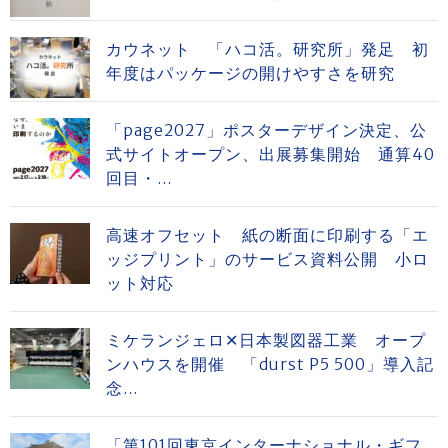
カウネット 「ハコ活。研究所」発足 初
年度はパッケージの開けやすさを研究
「page2027」ポスターデザイン決定、公
式サイトオープン、出展募集開始 通算40
回目・...
高速オフセット 紙の断面に印刷する「エ
ッジプリント」のサービス資料公開 小ロ
ット対応
ミケランジェロ✕日本製図器工業 オープ
ンハウスを開催 「durst P5 500」導入記
念...
「第101回東京インターナショナル・ギフ