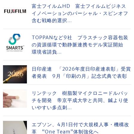
富士フイルムHD 富士フイルムビジネス
イノベーションのパーシャル・スピンオフ
含む戦略的選択...
TOPPANなど9社 プラスチック容器包装
の資源循環で動静脈連携モデル実証開始
環境省請負...
日印産連 「2026年度日印産連表彰」受賞
者発表 9月「印刷の月」記念式典で表彰
リンテック 樹脂製マイクロニードルパッ
チを開発 帝京平成大学と共同、鍼より使
いやすい多点刺...
エプソン、4月1日付で大規模人事・機構改
革 “One Team”体制強化へ