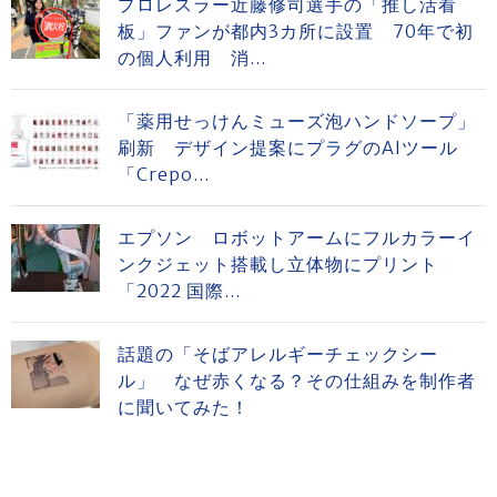
プロレスラー近藤修司選手の「推し活看
板」ファンが都内3カ所に設置 70年で初
の個人利用 消...
「薬用せっけんミューズ泡ハンドソープ」
刷新 デザイン提案にプラグのAIツール
「Crepo...
エプソン ロボットアームにフルカラーイ
ンクジェット搭載し立体物にプリント
「2022 国際...
話題の「そばアレルギーチェックシー
ル」 なぜ赤くなる？その仕組みを制作者
に聞いてみた！