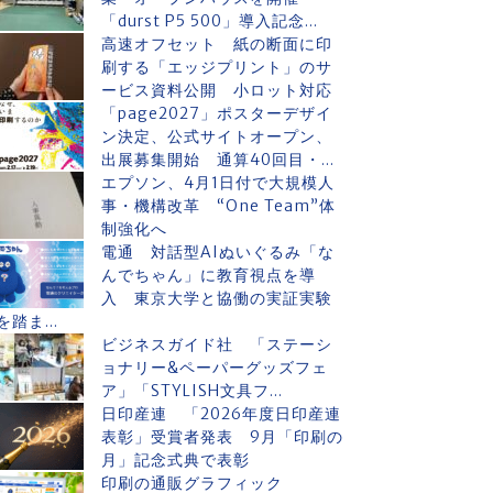
「durst P5 500」導入記念...
高速オフセット 紙の断面に印
刷する「エッジプリント」のサ
ービス資料公開 小ロット対応
「page2027」ポスターデザイ
ン決定、公式サイトオープン、
出展募集開始 通算40回目・...
エプソン、4月1日付で大規模人
事・機構改革 “One Team”体
制強化へ
電通 対話型AIぬいぐるみ「な
んでちゃん」に教育視点を導
入 東京大学と協働の実証実験
を踏ま...
ビジネスガイド社 「ステーシ
ョナリー&ペーパーグッズフェ
ア」「STYLISH文具フ...
日印産連 「2026年度日印産連
表彰」受賞者発表 9月「印刷の
月」記念式典で表彰
印刷の通販グラフィック