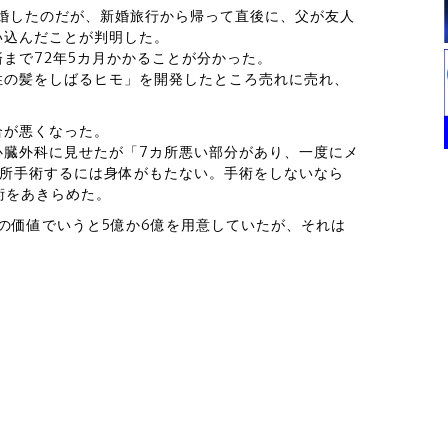
結婚したのだが、新婚旅行から帰って直後に、父が友人
い込んだことが判明した。
まで72年5カ月かかることが分かった。
性の髪をしばるヒモ」を開発したところ売れに売れ、
合が悪くなった。
心臓外科に見せたが「7カ所悪い部分があり、一度にメ
カ所手術するには身体がもたない。手術をしないなら
術をあきらめた。
今の価値でいうと5億か6億を用意していたが、それは