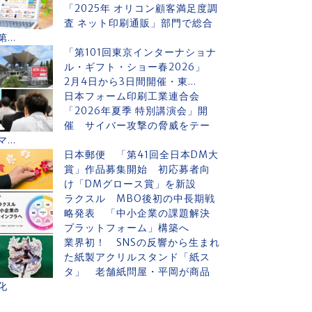
「2025年 オリコン顧客満足度調
査 ネット印刷通販」部門で総合
第...
「第101回東京インターナショナ
ル・ギフト・ショー春2026」
2月4日から3日間開催・東...
日本フォーム印刷工業連合会
「2026年夏季 特別講演会」開
催 サイバー攻撃の脅威をテー
マ...
日本郵便 「第41回全日本DM大
賞」作品募集開始 初応募者向
け「DMグロース賞」を新設
ラクスル MBO後初の中長期戦
略発表 「中小企業の課題解決
プラットフォーム」構築へ
業界初！ SNSの反響から生まれ
た紙製アクリルスタンド「紙ス
タ」 老舗紙問屋・平岡が商品
化