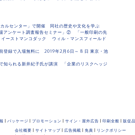
ニカルセンター」で開催 同社の歴史や文化を学ぶ
場アンケート調査報告セミナー」② 「一般印刷の先
」イーストマンコダック ウィル・マンスフィールド
前登録で入場無料に 2019年2月6日～ 8 日 東京・池
で知られる新井紀子氏が講演 「企業のリスクヘッジ
報
|
パッケージ
|
プロモーション
|
サイン・屋外広告
|
印刷全般
|
販促
会社概要
|
サイトマップ
|
広告掲載
|
免責
|
リンクポリシー