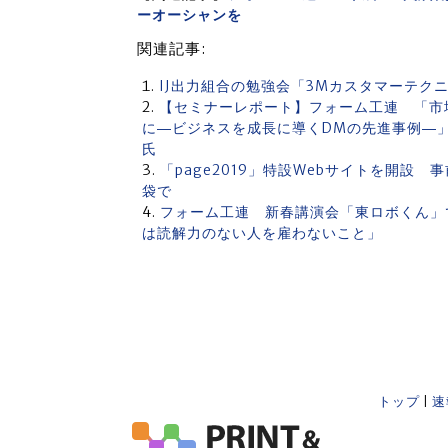
ーオーシャンを
関連記事:
IJ出力組合の勉強会「3Mカスタマーテク
【セミナーレポート】フォーム工連 「市
に―ビジネスを成長に導くDMの先進事例―
氏
「page2019」特設Webサイトを開設 事
袋で
フォーム工連 新春講演会「東ロボくん」
は読解力のない人を雇わないこと」
トップ
|
速