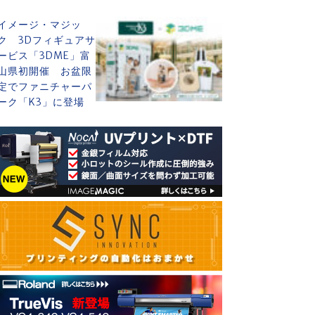
イメージ・マジッ
ク 3Dフィギュアサ
ービス「3DME」富
山県初開催 お盆限
定でファニチャーパ
ーク「K3」に登場