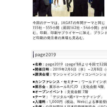
今回のテーマは、JAGATの年間テーマと同
155社・555小間（前回162社・546小間）
む。印刷、印刷サプライヤーに加え、ブラン
ど印刷の発注者の来場も見込む。
page2019
●名称
：page2019（page’88より今回で32
●開催日時
：2019年2月6日（水）～2月8日（金）
●講演会場
：サンシャインシティコンベンション
■カンファレンス・セミナー
：ワールドインポ
■展示会
：展示ホールB/C/D （文化会館 4階
■オープンイベント
：文化会館 7階
●テーマ
：「デジタル×紙×マーケティング」
●入場料
：1,000円（税込、Webによる事前
●主催
：公益社団法人日本印刷技術協会（JAG