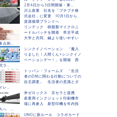
2月4日から3日間開催・東...
川上産業 社名を「プチプチ株
式会社」に変更 10月1日から、
資源循環ブランドへ
リンテック 樹脂製マイクロニ
ードルパッチを開発 帝京平成
大学と共同、鍼より使いやすい
多点刺...
シンクイノベーション 「魔入
りました！入間くん×シンクイノ
ベーションデー！」を開催 西
武ラ...
トッパン・フォームズ 「生活
者のDMに関わる行動についての
自主調査」 生活者の意識とダ
イレ...
米ゼロックス 京セラと提携
産業用インクジェット印刷機市
場に再参入 新型印機を年内投
入へ ...
UNOに新ルール コラボカード