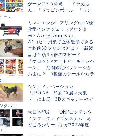
が一挙に3つ登場 「ドラえも
ん」「ドラゴンボール」「ワン
ピー...
ミマキエンジニアリングのUV硬
化型インクジェットプリンタ
米・Avery Dennison...
A4コピー用紙で立体造形できる
本格的3Dプリンタとは？ 新製
品は半額＆4倍のスピード！
「ケロッグ×オードリーキャンペ
ーン」 期間限定パッケージが
お面に？ 5種類のシールからラ
ジ...
シンクイノベーション
「JP2026・印刷DX展＜大阪
＞」に出展 3Dスキャナーやデ
ジタル...
大日本印刷 「DNPコンテンツ
インタラクティブシステム み
どころシリーズ」が2022年度
「...