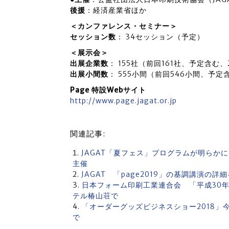
後援
：経済産業省ほか
＜カンファレンス・セミナー＞
セッション数
： 34セッション（予定）
＜展示会＞
出展企業数
： 155社（前回161社、予定含む、
出展小間数
： 555小間（前回546小間、予定含
Page 特設Webサイト
http://www.page.jagat.or.jp
関連記事:
JAGAT「夏フェス」プログラムが明らか
主催
JAGAT 「page2019」の基調講演
日本フォーム印刷工業連合会 「平成30年
テル椿山荘で
「オーダーグッズビジネスショー2018」今
で