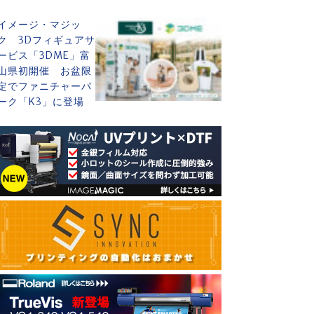
イメージ・マジッ
ク 3Dフィギュアサ
ービス「3DME」富
山県初開催 お盆限
定でファニチャーパ
ーク「K3」に登場