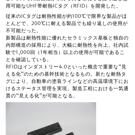
用可能なUHF帯耐熱ICタグ（RFID）を開発した。
従来のICタグは耐熱性能が約100℃で限界な製品がほ
とんどで、200℃に耐える製品でも繰り返しの使用が
不可能だった。
新製品は耐熱性能に優れたセラミックス基板と独自の
内部構造の採用により、大幅に耐熱性を向上。社内試
験で1,000回（1年相当）以上の使用が可能であるこ
とを確認している。
RFIDはインダストリー4.0といった概念で重要な“見
える化”のための基幹技術となるもの。新たな耐熱タ
グにより、自動車の塗装ラインなどの高温環境下にお
けるステータス管理を実現。製造工程における一気通
貫の“見える化”が可能となる。