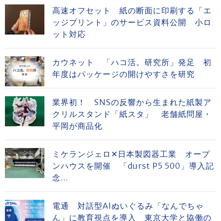
高速オフセット 紙の断面に印刷する「エ
ッジプリント」のサービス資料公開 小ロ
ット対応
カウネット 「ハコ活。研究所」発足 初
年度はパッケージの開けやすさを研究
業界初！ SNSの反響から生まれた紙製ア
クリルスタンド「紙スタ」 老舗紙問屋・
平岡が商品化
ミケランジェロ✕日本製図器工業 オープ
ンハウスを開催 「durst P5 500」導入記
念...
電通 対話型AIぬいぐるみ「なんでちゃ
ん」に教育視点を導入 東京大学と協働の