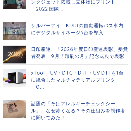
ンクジェット搭載し立体物にプリント
「2022 国際...
シルバーアイ KDDIの自動運転バス車内
にデジタルサイネージ5台を導入
日印産連 「2026年度日印産連表彰」受賞
者発表 9月「印刷の月」記念式典で表彰
xTool UV・DTG・DTF・UV DTFを1台
に統合したマルチマテリアルプリンタ
「O...
話題の「そばアレルギーチェックシー
ル」 なぜ赤くなる？その仕組みを制作者
に聞いてみた！