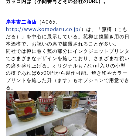
カッコ内は（小間番号とその会社のURL）。
岸本吉二商店
（4065、
http://www.komodaru.co.jp/
）は、「菰樽（こも
だる）」を中心に展示している。菰樽は鏡開き用の日
本酒樽で、お祝いの席で披露されることが多い。
同社では樽に巻く菰の部分にインクジェットプリンタ
でさまざまなデザインを施しており、さまざまな祝い
の席を盛り上げる。オリジナルも720ml入りの小型
の樽であれば6500円から製作可能。焼き印やカラー
プリントを施した升（ます）もオプションで用意でき
る。