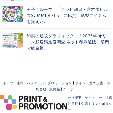
王子グループ 「テレビ朝日・六本木ヒル
ズSUMMER FES」に協賛 紙製アイテム
を揃えた...
印刷の通販グラフィック 「2025年 オリ
コン顧客満足度調査 ネット印刷通販」部門
で総合第...
トップ
|
速報
|
パッケージ
|
プロモーション
|
サイン・屋外広告
|
印
刷全般
|
販促品
|
ユーザー
会社概要
|
サイトマップ
|
広
告掲載
|
免責
|
リンクポリシ
ー