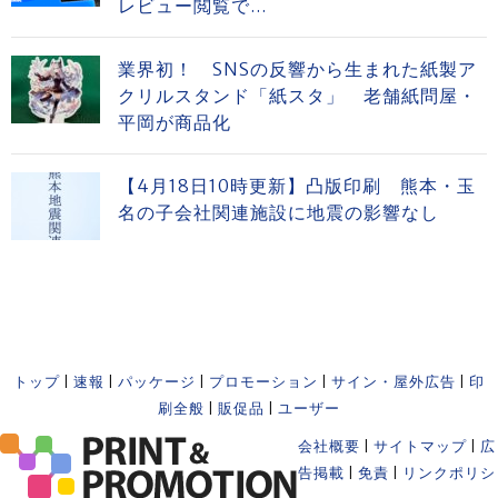
レビュー閲覧で...
業界初！ SNSの反響から生まれた紙製ア
クリルスタンド「紙スタ」 老舗紙問屋・
平岡が商品化
【4月18日10時更新】凸版印刷 熊本・玉
名の子会社関連施設に地震の影響なし
トップ
|
速報
|
パッケージ
|
プロモーション
|
サイン・屋外広告
|
印
刷全般
|
販促品
|
ユーザー
会社概要
|
サイトマップ
|
広
告掲載
|
免責
|
リンクポリシ