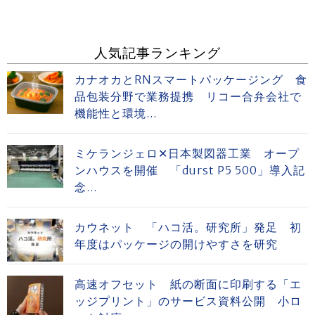
人気記事ランキング
カナオカとRNスマートパッケージング 食
品包装分野で業務提携 リコー合弁会社で
機能性と環境...
ミケランジェロ✕日本製図器工業 オープ
ンハウスを開催 「durst P5 500」導入記
念...
カウネット 「ハコ活。研究所」発足 初
年度はパッケージの開けやすさを研究
高速オフセット 紙の断面に印刷する「エ
ッジプリント」のサービス資料公開 小ロ