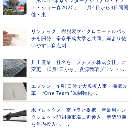
「第101回東京インターナショナル・ギフ
ト・ショー春2026」 2月4日から3日間開
催・東...
リンテック 樹脂製マイクロニードルパッ
チを開発 帝京平成大学と共同、鍼より使
いやすい多点刺...
川上産業 社名を「プチプチ株式会社」に
変更 10月1日から、資源循環ブランドへ
エプソン、4月1日付で大規模人事・機構改
革 “One Team”体制強化へ
米ゼロックス 京セラと提携 産業用イン
クジェット印刷機市場に再参入 新型印機
を年内投入へ ...