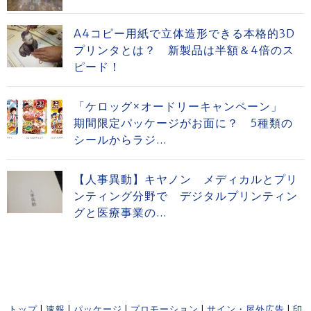
A4コピー用紙で立体造形できる本格的3D
プリンタとは？ 新製品は半額＆4倍のス
ピード！
「ケロッグ×オードリーキャンペーン」
期間限定パッケージがお面に？ 5種類の
シールからラジ...
【人事異動】キヤノン メディカルとプリ
ンティング分野で デジタルプリンティン
グと医療事業の...
トップ
|
速報
|
パッケージ
|
プロモーション
|
サイン・屋外広告
|
印