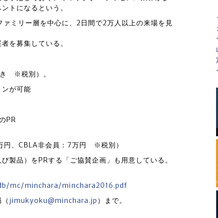
ベントになるという。
、ファミリー層を中心に、2日間で2万人以上の来場を見
展者を募集している。
付き ※税別）。
ョンが可能
のPR
万円、CBLA非会員：7万円 ※税別）
び製品）をPRする「ご協賛企画」も用意している。
cdb/mc/minchara/minchara2016.pdf
局（
jimukyoku@minchara.jp
）まで。