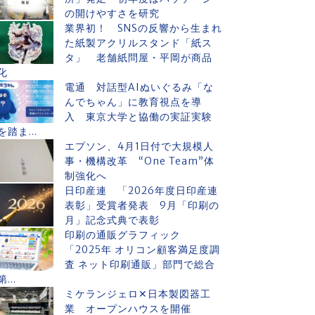
の開けやすさを研究
業界初！ SNSの反響から生まれ
た紙製アクリルスタンド「紙ス
タ」 老舗紙問屋・平岡が商品
化
電通 対話型AIぬいぐるみ「な
んでちゃん」に教育視点を導
入 東京大学と協働の実証実験
を踏ま...
エプソン、4月1日付で大規模人
事・機構改革 “One Team”体
制強化へ
日印産連 「2026年度日印産連
表彰」受賞者発表 9月「印刷の
月」記念式典で表彰
印刷の通販グラフィック
「2025年 オリコン顧客満足度調
査 ネット印刷通販」部門で総合
第...
ミケランジェロ✕日本製図器工
業 オープンハウスを開催