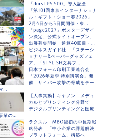
「durst P5 500」導入記念...
「第101回東京インターナショナ
ル・ギフト・ショー春2026」
2月4日から3日間開催・東...
「page2027」ポスターデザイ
ン決定、公式サイトオープン、
出展募集開始 通算40回目・...
ビジネスガイド社 「ステーシ
ョナリー&ペーパーグッズフェ
ア」「STYLISH文具フ...
日本フォーム印刷工業連合会
「2026年夏季 特別講演会」開
催 サイバー攻撃の脅威をテー
マ...
【人事異動】キヤノン メディ
カルとプリンティング分野で
デジタルプリンティングと医療
事業の...
ラクスル MBO後初の中長期戦
略発表 「中小企業の課題解決
プラットフォーム」構築へ