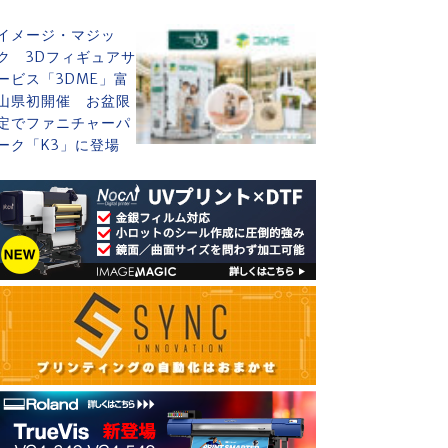
イメージ・マジッ
ク 3Dフィギュアサ
ービス「3DME」富
山県初開催 お盆限
定でファニチャーパ
ーク「K3」に登場