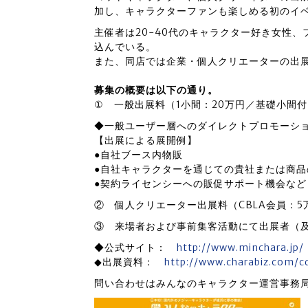
加し、キャラクターファンも楽しめる初のイ
主催者は20-40代のキャラクター好き女性
込んでいる。
また、同店では企業・個人クリエーターの出
募集の概要は以下の通り。
① 一般出展料（1小間：20万円／基礎小間
◆一般ユーザー層へのダイレクトプロモーシ
【出展による展開例】
●自社ブース内物販
●自社キャラクターを通じての貴社または商品
●契約ライセンシーへの販促サポート機会など
② 個人クリエーター出展料（CBLA会員：5
③ 来場者および事前集客活動にて出展者（及
◆公式サイト：
http://www.minchara.jp/
◆出展資料：
http://www.charabiz.com/
問い合わせはみんなのキャラクター運営事務