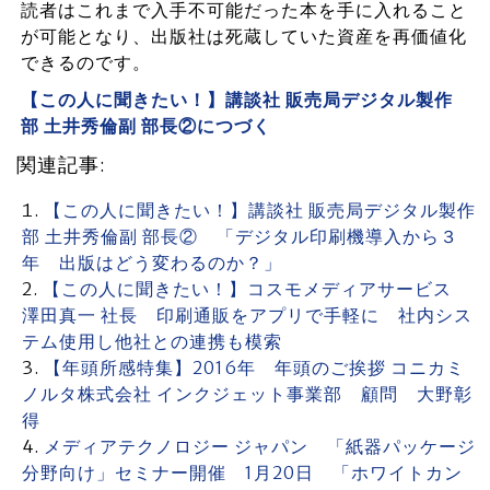
読者はこれまで入手不可能だった本を手に入れること
が可能となり、出版社は死蔵していた資産を再価値化
できるのです。
【この人に聞きたい！】講談社 販売局デジタル製作
部 土井秀倫副 部長②につづく
関連記事:
【この人に聞きたい！】講談社 販売局デジタル製作
部 土井秀倫副 部長② 「デジタル印刷機導入から３
年 出版はどう変わるのか？」
【この人に聞きたい！】コスモメディアサービス
澤田真一 社長 印刷通販をアプリで手軽に 社内シス
テム使用し他社との連携も模索
【年頭所感特集】2016年 年頭のご挨拶 コニカミ
ノルタ株式会社 インクジェット事業部 顧問 大野彰
得
メディアテクノロジー ジャパン 「紙器パッケージ
分野向け」セミナー開催 1月20日 「ホワイトカン