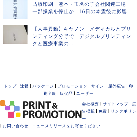
凸版印刷 熊本・玉名の子会社関連工場
一部操業を停止か 16日の本震後に影響
【人事異動】キヤノン メディカルとプリ
ンティング分野で デジタルプリンティン
グと医療事業の...
トップ
|
速報
|
パッケージ
|
プロモーション
|
サイン・屋外広告
|
印
刷全般
|
販促品
|
ユーザー
会社概要
|
サイトマップ
|
広
告掲載
|
免責
|
リンクポリシ
ー
|
お問い合わせ
|
ニュースリリースをお寄せください