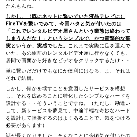
たんもんね。
しかし、（既にネットに繋いでいた液晶テレビに）
FireTVを繋いでみて、今回ハタと気が付いたのは
「これでレンタルビデオ屋さんという業態は終わって
しまうんだな！」というシンプルで、かつ衝撃的な事
実というか、実感でした。
これまで実際に足を運んで
いた、あの駅前のレンタルビデオ屋に行かなくても、
居間で画面から好きなビデオをクリックするだけ・・
単に繋いだだけでもなにか便利にはなる。ま、それは
それで結構。
しかし、何かを壊すことを意図したサービスを構想
し、それを広めることに特化したシンプルなハードを
設計する・・そういうことですね。（ただし、勘違い
して、新サービスを夢見て、中途半端な奇妙なハード
を設計して挫折するのはよくあることで、気をつける
必要があります）
話が長くなりました。そんなことに今頃気が付いたの