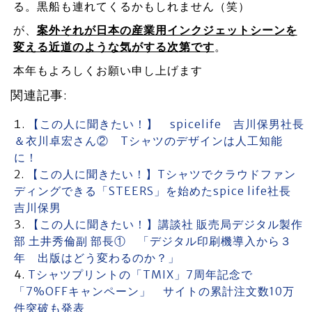
る。黒船も連れてくるかもしれません（笑）
が、
案外それが日本の産業用インクジェットシーンを
変える近道のような気がする次第です
。
本年もよろしくお願い申し上げます
関連記事:
【この人に聞きたい！】 spicelife 吉川保男社長
＆衣川卓宏さん② Tシャツのデザインは人工知能
に！
【この人に聞きたい！】Tシャツでクラウドファン
ディングできる「STEERS」を始めたspice life社長
吉川保男
【この人に聞きたい！】講談社 販売局デジタル製作
部 土井秀倫副 部長① 「デジタル印刷機導入から３
年 出版はどう変わるのか？」
Tシャツプリントの「TMIX」7周年記念で
「7%OFFキャンペーン」 サイトの累計注文数10万
件突破も発表