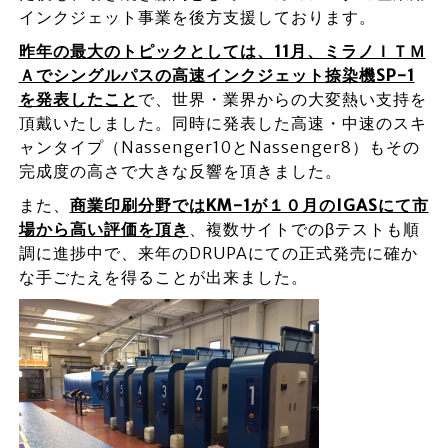
インクジェット事業を後方支援しております。
昨年の最大のトピックとしては、11月、ミラノＩＴＭ
Ａでシングルパスの高速インクジェット捺染機SP-1
を発表したこと
で、世界・業界からの大変熱い支持を
頂戴いたしました。同時に発表した高速・中速のスキ
ャンタイプ（Nassenger10とNassenger8）もその
完成度の高さで大きな反響を頂きました。
また、
商業印刷分野ではKM-1が１０月のIGASにて市
場から高い評価を頂き
、複数サイトでのβテストも順
調に進捗中で、来年のDRUPAにての正式発売に確か
な手ごたえを得ることが出来ました。