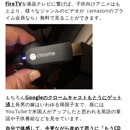
FireTV
を液晶テレビに繋げば、子供向けアニメはも
とより、様々なジャンルのビデオが（amazonのプラ
イム会員なら）無料で見ることができます。
もちろん
Googleのクロームキャストもとうにゲット
済！
長男の嫁はいわゆる帰国子女で、孫には
YouTubeで米国人がアップしたと思われる英語の童
謡や子供番組などを見せています。
自分で体感して、今更ながら改めて思うに「もうCD