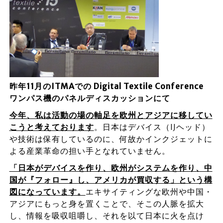
昨年11月のITMAでの Digital Textile Conference
ワンパス機のパネルディスカッションにて
今年、私は活動の場の軸足を欧州とアジアに移してい
こうと考えております
。日本はデバイス（IJヘッド）
や技術は保有しているのに、何故かインクジェットに
よる産業革命の担い手となれていません。
「日本がデバイスを作り、欧州がシステムを作り、中
国が『フォロー』し、アメリカが買収する」という構
図になっています。
エキサイティングな欧州や中国・
アジアにもっと身を置くことで、そこの人脈を拡大
し、情報を吸収咀嚼し、それを以て日本に火を点け