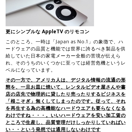
更にシンプルな AppleTV のリモコン
このところ、一時は「Japan as No.1」の象徴で、ハ
ードウェアの品質と機能では世界に誇るべき製品を供
給していた日本の家電メーカー全般の苦境が伝えら
れ、そのうちのいくつかに至っては経営危機というレ
ベルになっています。
その一方で、アメリカ人は、デジタル情報の流通の形
態を、一旦お皿に焼いて、レンタルビデオ屋さんや書
店の店先で物理的に貸したり売ったりするビジネスを
「根こそぎ」無くしてしまったのです。従って、それ
を再生する為の高機能なハードウエアも要らなくなる
わけですね・・・。いいハードウェアを安い加工賃の
ところで生産し、品質管理だけしっかりしていればい
い・・という発想では通用しないわけです