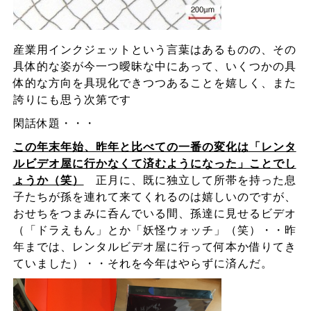
産業用インクジェットという言葉はあるものの、その
具体的な姿が今一つ曖昧な中にあって、いくつかの具
体的な方向を具現化できつつあることを嬉しく、また
誇りにも思う次第です
閑話休題・・・
この年末年始、昨年と比べての一番の変化は「レンタ
ルビデオ屋に行かなくて済むようになった」ことでし
ょうか（笑）
正月に、既に独立して所帯を持った息
子たちが孫を連れて来てくれるのは嬉しいのですが、
おせちをつまみに呑んでいる間、孫達に見せるビデオ
（「ドラえもん」とか「妖怪ウォッチ」（笑）・・昨
年までは、レンタルビデオ屋に行って何本か借りてき
ていました）・・それを今年はやらずに済んだ。