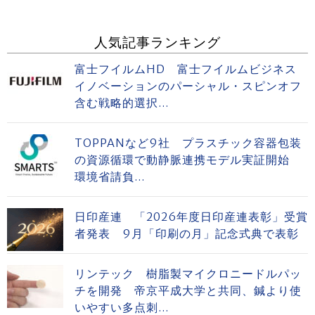
人気記事ランキング
富士フイルムHD 富士フイルムビジネス
イノベーションのパーシャル・スピンオフ
含む戦略的選択...
TOPPANなど9社 プラスチック容器包装
の資源循環で動静脈連携モデル実証開始
環境省請負...
日印産連 「2026年度日印産連表彰」受賞
者発表 9月「印刷の月」記念式典で表彰
リンテック 樹脂製マイクロニードルパッ
チを開発 帝京平成大学と共同、鍼より使
いやすい多点刺...