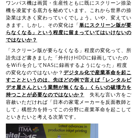
ワンパス機は画質・生産性ともに既にスクリーン捺染
機を凌駕する底力を秘めています。これから世界の捺
染業は大きく変わっていくでしょう。いや、変えてい
きます。しかし、その変化は「
単にスクリーン版が要
らなくなる」という程度に留まっていてはいけないの
ではないか？
「スクリーン版が要らなくなる」程度の変化って、所
詮先ほど書きました「外付けHDDに録画していたの
をWifiを介してNASに録画するようになった」程度
の変化なのではないか？
デジタル化で産業革命を起こ
すことというのは、先ほどの例で言えば「レンタルビ
デオ屋さんという業態が無くなる」くらいの破壊力を
持つことが必要なのではないか？
失礼な言い方をご
容赦いただければ「日本の家電メーカーを反面教師と
して」構想力を持ってこの分野に産業革命を起こして
といきたいと考える次第です。