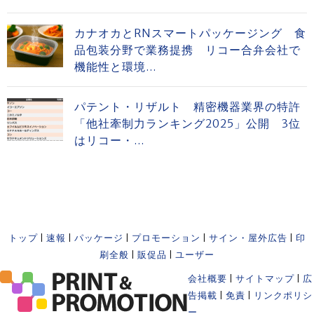
カナオカとRNスマートパッケージング 食
品包装分野で業務提携 リコー合弁会社で
機能性と環境...
パテント・リザルト 精密機器業界の特許
「他社牽制力ランキング2025」公開 3位
はリコー・...
トップ
|
速報
|
パッケージ
|
プロモーション
|
サイン・屋外広告
|
印
刷全般
|
販促品
|
ユーザー
会社概要
|
サイトマップ
|
広
告掲載
|
免責
|
リンクポリシ
ー