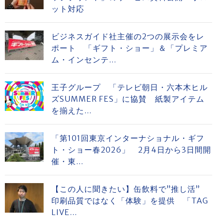
ット対応
ビジネスガイド社主催の2つの展示会をレ
ポート 「ギフト・ショー」＆「プレミア
ム・インセンテ...
王子グループ 「テレビ朝日・六本木ヒル
ズSUMMER FES」に協賛 紙製アイテム
を揃えた...
「第101回東京インターナショナル・ギフ
ト・ショー春2026」 2月4日から3日間開
催・東...
【この人に聞きたい】缶飲料で”推し活”
印刷品質ではなく「体験」を提供 「TAG
LIVE...