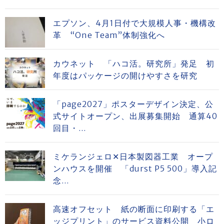
エプソン、4月1日付で大規模人事・機構改
革 “One Team”体制強化へ
カウネット 「ハコ活。研究所」発足 初
年度はパッケージの開けやすさを研究
「page2027」ポスターデザイン決定、公
式サイトオープン、出展募集開始 通算40
回目・...
ミケランジェロ✕日本製図器工業 オープ
ンハウスを開催 「durst P5 500」導入記
念...
高速オフセット 紙の断面に印刷する「エ
ッジプリント」のサービス資料公開 小ロ