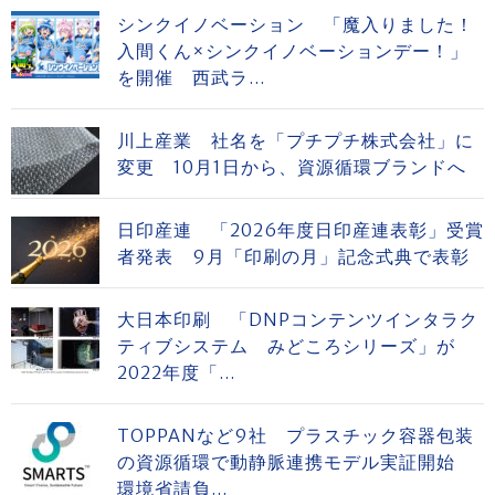
シンクイノベーション 「魔入りました！
入間くん×シンクイノベーションデー！」
を開催 西武ラ...
川上産業 社名を「プチプチ株式会社」に
変更 10月1日から、資源循環ブランドへ
日印産連 「2026年度日印産連表彰」受賞
者発表 9月「印刷の月」記念式典で表彰
大日本印刷 「DNPコンテンツインタラク
ティブシステム みどころシリーズ」が
2022年度「...
TOPPANなど9社 プラスチック容器包装
の資源循環で動静脈連携モデル実証開始
環境省請負...