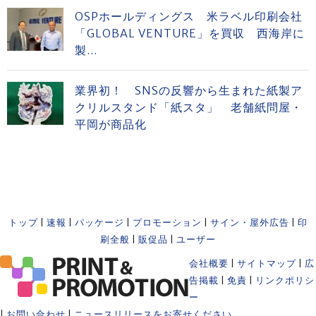
OSPホールディングス 米ラベル印刷会社
「GLOBAL VENTURE」を買収 西海岸に
製...
業界初！ SNSの反響から生まれた紙製ア
クリルスタンド「紙スタ」 老舗紙問屋・
平岡が商品化
トップ
|
速報
|
パッケージ
|
プロモーション
|
サイン・屋外広告
|
印
刷全般
|
販促品
|
ユーザー
会社概要
|
サイトマップ
|
広
告掲載
|
免責
|
リンクポリシ
ー
|
お問い合わせ
|
ニュースリリースをお寄せください