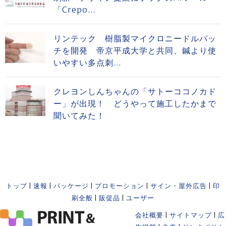
「Crepo...
リンテック 樹脂製マイクロニードルパッ
チを開発 帝京平成大学と共同、鍼より使
いやすい多点刺...
クレヨンしんちゃんの「サトーココノカド
ー」が出現！ どうやって施工したかまで
聞いてみた！
トップ
|
速報
|
パッケージ
|
プロモーション
|
サイン・屋外広告
|
印
刷全般
|
販促品
|
ユーザー
会社概要
|
サイトマップ
|
広