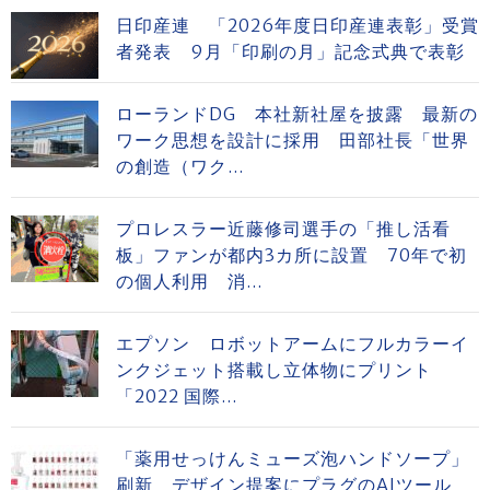
日印産連 「2026年度日印産連表彰」受賞
者発表 9月「印刷の月」記念式典で表彰
ローランドDG 本社新社屋を披露 最新の
ワーク思想を設計に採用 田部社長「世界
の創造（ワク...
プロレスラー近藤修司選手の「推し活看
板」ファンが都内3カ所に設置 70年で初
の個人利用 消...
エプソン ロボットアームにフルカラーイ
ンクジェット搭載し立体物にプリント
「2022 国際...
「薬用せっけんミューズ泡ハンドソープ」
刷新 デザイン提案にプラグのAIツール