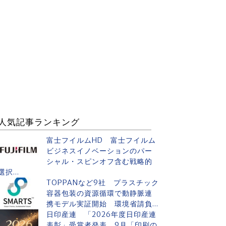
人気記事ランキング
富士フイルムHD 富士フイルム
ビジネスイノベーションのパー
シャル・スピンオフ含む戦略的
選択...
TOPPANなど9社 プラスチック
容器包装の資源循環で動静脈連
携モデル実証開始 環境省請負...
日印産連 「2026年度日印産連
表彰」受賞者発表 9月「印刷の