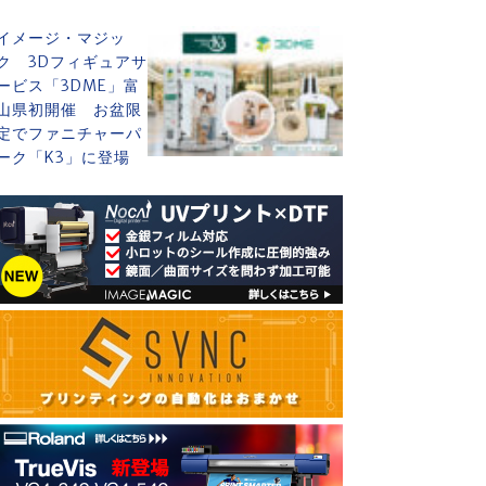
イメージ・マジッ
ク 3Dフィギュアサ
ービス「3DME」富
山県初開催 お盆限
定でファニチャーパ
ーク「K3」に登場