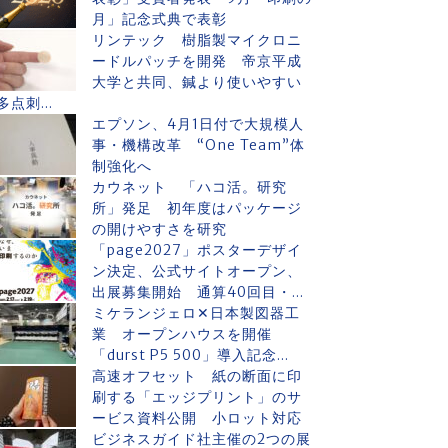
月」記念式典で表彰
リンテック 樹脂製マイクロニ
ードルパッチを開発 帝京平成
大学と共同、鍼より使いやすい
多点刺...
エプソン、4月1日付で大規模人
事・機構改革 “One Team”体
制強化へ
カウネット 「ハコ活。研究
所」発足 初年度はパッケージ
の開けやすさを研究
「page2027」ポスターデザイ
ン決定、公式サイトオープン、
出展募集開始 通算40回目・...
ミケランジェロ✕日本製図器工
業 オープンハウスを開催
「durst P5 500」導入記念...
高速オフセット 紙の断面に印
刷する「エッジプリント」のサ
ービス資料公開 小ロット対応
ビジネスガイド社主催の2つの展