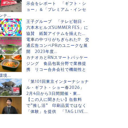
示会をレポート 「ギフト・シ
ョー」＆「プレミアム・インセ
ンテ...
王子グループ 「テレビ朝日・
六本木ヒルズSUMMER FES」に
協賛 紙製アイテムを揃えた...
電車の中づりがちぎられた⁉ 交
通広告コンペPRのユニークな展
開 2023年度...
カナオカとRNスマートパッケー
ジング 食品包装分野で業務提
携 リコー合弁会社で機能性と
環境...
「第101回東京インターナショナ
ル・ギフト・ショー春2026」
2月4日から3日間開催・東...
【この人に聞きたい】缶飲料
で”推し活” 印刷品質ではなく
「体験」を提供 「TAG LIVE...