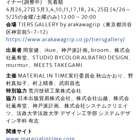
イナー(調整中) 先着順
4月26,27日 5月3,4,10,11,17,18, 24, 25日 (4/26～
5/25の金曜/土曜のみ) 12:00 – 20:00
会場
TIERS GALLERY by arakawagrip（東京都渋谷
区神宮前5-7-12）
https://www.arakawagrip.co.jp/tiersgallery/
出展者
岡室健、ikue、神戸派計画, broom、株式会
社薫寿堂、STUDIO BYCOLOR ALBATRO DESIGN、
murmur、MEETS TAKEGAMI
主催
MATERIAL IN TIME実行委員会 秋山かおり、野
村真知子、村上晴香、武田昌也
特別協力
荒川技研工業株式会社
協力
日本出版貿易株式会社、株式会社山越、株式会
社薫寿堂、神戸派計画、株式会社システムクリエイ
ツ、法政大学法政大学 デザイン工学部 システムデザ
イン学科 有志
関連サイト
www.materialintime.com