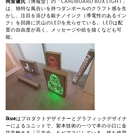
岡室健氏
（博報堂）の「CARDBOARD BOX LIGHT」
は、独特な風合いを持つダンボールのクラフト感を生
かし、注目を浴びる銀ナノインク（導電性のあるイン
ク）を回路に沢山のLEDを光らせている。 LEDは配
置の自由度が高く、メッセージや絵を描くなども可
能。
ikue
はプロダクトデザイナーとグラフィックデザイナ
ーによるユニットで、製本技術の一つで本の小口に金
箔装飾する「三方金」をピアスにしている。紙を使用