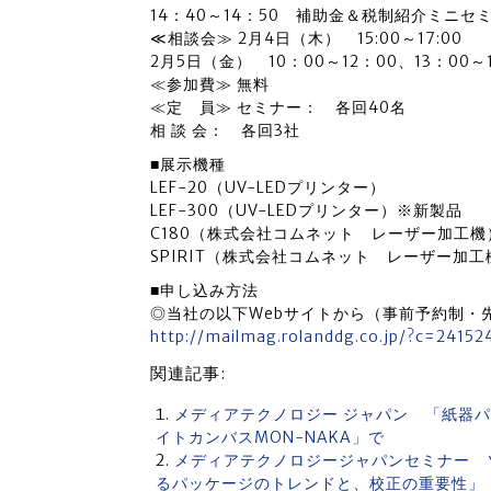
14：40～14：50 補助金＆税制紹介ミニセ
≪相談会≫ 2月4日（木） 15:00～17:00
2月5日（金） 10：00～12：00、13：00～1
≪参加費≫ 無料
≪定 員≫ セミナー： 各回40名
相 談 会： 各回3社
■展示機種
LEF-20（UV-LEDプリンター）
LEF-300（UV-LEDプリンター）※新製品
C180（株式会社コムネット レーザー加工機
SPIRIT（株式会社コムネット レーザー加
■申し込み方法
◎当社の以下Webサイトから（事前予約制・
http://mailmag.rolanddg.co.jp/?c=24
関連記事:
メディアテクノロジー ジャパン 「紙器パ
イトカンバスMON-NAKA」で
メディアテクノロジージャパンセミナー 
るパッケージのトレンドと、校正の重要性」