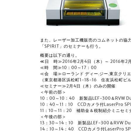
また、レーザー加工機販売のコムネットの協力
「SPIRIT」のセミナーも行う。
概要は以下の通り。
≪日 時≫2016年2月4日（木）～ 2016年2
≪時 間≫10：00～17：00
≪会 場≫ローランド ディー.ジー.東京クリ
（東京都港区浜松町1-18-16 住友浜松町ビル1F
≪セミナー≫2月4日（木）のみの開催
＜午前の部＞
10：00～10：40 新製品LEF-300＆RVW
10：40～11：10 CCDカメラ付LaserPro
11：10～11：20 補助金＆税制紹介ミニセミ
＜午後の部＞
13：30～14：10 新製品LEF-300＆RVW
14：10～14：40 CCDカメラ付LaserPro