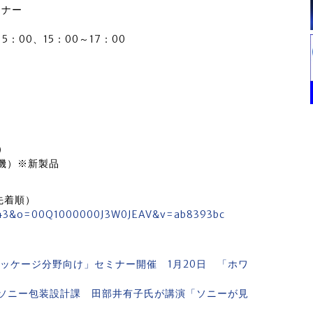
ミナー
5：00、15：00～17：00
）
工機）※新製品
先着順）
15243&o=00Q1000000J3W0JEAV&v=ab8393bc
ッケージ分野向け」セミナー開催 1月20日 「ホワ
ソニー包装設計課 田部井有子氏が講演「ソニーが見