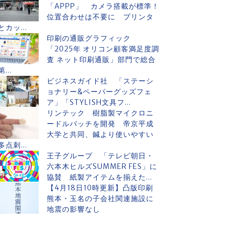
「APPP」 カメラ搭載が標準！
位置合わせは不要に プリンタ
とカッ...
印刷の通販グラフィック
「2025年 オリコン顧客満足度調
査 ネット印刷通販」部門で総合
第...
ビジネスガイド社 「ステーシ
ョナリー&ペーパーグッズフェ
ア」「STYLISH文具フ...
リンテック 樹脂製マイクロニ
ードルパッチを開発 帝京平成
大学と共同、鍼より使いやすい
多点刺...
王子グループ 「テレビ朝日・
六本木ヒルズSUMMER FES」に
協賛 紙製アイテムを揃えた...
【4月18日10時更新】凸版印刷
熊本・玉名の子会社関連施設に
地震の影響なし