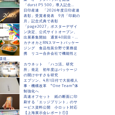
「durst P5 500」導入記念...
日印産連 「2026年度日印産連
表彰」受賞者発表 9月「印刷の
月」記念式典で表彰
「page2027」ポスターデザイ
ン決定、公式サイトオープン、
出展募集開始 通算40回目・...
カナオカとRNスマートパッケー
ジング 食品包装分野で業務提
携 リコー合弁会社で機能性と
環境...
カウネット 「ハコ活。研究
所」発足 初年度はパッケージ
の開けやすさを研究
エプソン、4月1日付で大規模人
事・機構改革 “One Team”体
制強化へ
高速オフセット 紙の断面に印
刷する「エッジプリント」のサ
ービス資料公開 小ロット対応
【上海展示会レポート①】