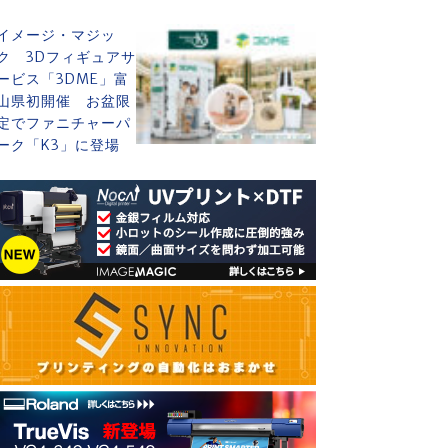
イメージ・マジッ
ク 3Dフィギュアサ
ービス「3DME」富
山県初開催 お盆限
定でファニチャーパ
ーク「K3」に登場