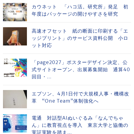
カウネット 「ハコ活。研究所」発足 初
年度はパッケージの開けやすさを研究
高速オフセット 紙の断面に印刷する「エ
ッジプリント」のサービス資料公開 小ロ
ット対応
「page2027」ポスターデザイン決定、公
式サイトオープン、出展募集開始 通算40
回目・...
エプソン、4月1日付で大規模人事・機構改
革 “One Team”体制強化へ
電通 対話型AIぬいぐるみ「なんでちゃ
ん」に教育視点を導入 東京大学と協働の
実証実験を踏ま...