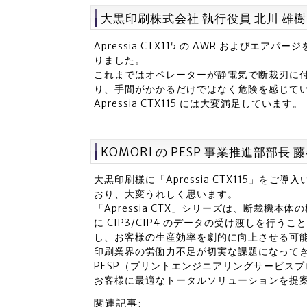
大黒印刷株式会社 執行役員 北川 雄
Apressia CTX115 の AWR および
りました。
これまではオペレーターが静電気で断裁刃に
り、手間がかかるだけではなく危険を感じて
Apressia CTX115 には大変満足しています。
KOMORI の PESP 事業推進部部長 
大黒印刷様に「Apressia CTX115」
おり、大変うれしく思います。
「Apressia CTX」シリーズは、断裁機本体
に CIP3/CIP4 のデータの受け渡しを行
し、お客様の生産効率を劇的に向上させる可
印刷業界の労働力不足が切実な課題になってき
PESP（プリントエンジニアリングサービス
お客様に最適なトータルソリューションを提
関連記事: