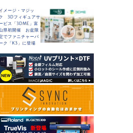
イメージ・マジッ
ク 3Dフィギュアサ
ービス「3DME」富
山県初開催 お盆限
定でファニチャーパ
ーク「K3」に登場