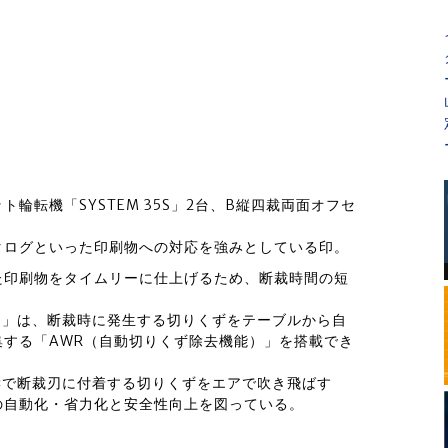
ト輪転機「SYSTEM 35S」2台、B縦四裁両面オフセ
タログといった印刷物への対応を強みとしている印。
た印刷物をタイムリーに仕上げるため、断裁時間の短
TX 115」は、断裁時に発生する切りくずをテーブルから自
する「AWR（自動切りくず除去機能）」を搭載でき
影響で断裁刃に付着する切りくずをエアで吹き飛ばす
の自動化・省力化と安全性向上を図っている。