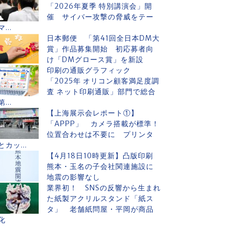
「2026年夏季 特別講演会」開
催 サイバー攻撃の脅威をテー
マ...
日本郵便 「第41回全日本DM大
賞」作品募集開始 初応募者向
け「DMグロース賞」を新設
印刷の通販グラフィック
「2025年 オリコン顧客満足度調
査 ネット印刷通販」部門で総合
第...
【上海展示会レポート①】
「APPP」 カメラ搭載が標準！
位置合わせは不要に プリンタ
とカッ...
【4月18日10時更新】凸版印刷
熊本・玉名の子会社関連施設に
地震の影響なし
業界初！ SNSの反響から生まれ
た紙製アクリルスタンド「紙ス
タ」 老舗紙問屋・平岡が商品
化