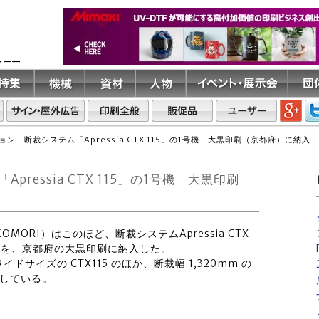
ト――
ン 断裁システム「Apressia CTX 115」の1号機 大黒印刷（京都府）に納入
essia CTX 115」の1号機 大黒印刷
MORI）はこのほど、断裁システムApressia CTX
115」を、京都府の大黒印刷に納入した。
ワイドサイズの CTX115 のほか、断裁幅 1,320mm の
プしている。