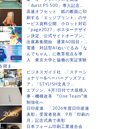
「durst P5 500」導入記念...
高速オフセット 紙の断面に印
刷する「エッジプリント」のサ
ービス資料公開 小ロット対応
「page2027」ポスターデザイ
ン決定、公式サイトオープン、
出展募集開始 通算40回目・...
電通 対話型AIぬいぐるみ「な
んでちゃん」に教育視点を導
入 東京大学と協働の実証実験
を踏ま...
ビジネスガイド社 「ステーシ
ョナリー&ペーパーグッズフェ
ア」「STYLISH文具フ...
エプソン、4月1日付で大規模人
事・機構改革 “One Team”体
制強化へ
日印産連 「2026年度日印産連
表彰」受賞者発表 9月「印刷の
月」記念式典で表彰
日本フォーム印刷工業連合会