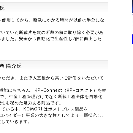
樹氏
エアパージを使用してから、断裁にかかる時間が以前の半分にな
付いていた断裁片を次の断裁の前に取り除く必要があ
いました。安全かつ自動化で生産性も2倍に向上した
藤巻 陽介氏
をご導入いただき、また導入直後から高いご評価をいただいて
の機能はもちろん、KP-Connect（KP-コネクト）を軸
うことで、生産工程管理だけでなく断裁工程全体を自動化
能性を秘めた魅力ある商品です。
ている中、KOMORI はポストプレス製品を
プロバイダー）事業の大きな柱としてより一層拡充し、
案していきます。