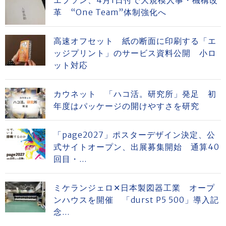
エプソン、4月1日付で大規模人事・機構改
革 “One Team”体制強化へ
高速オフセット 紙の断面に印刷する「エ
ッジプリント」のサービス資料公開 小ロ
ット対応
カウネット 「ハコ活。研究所」発足 初
年度はパッケージの開けやすさを研究
「page2027」ポスターデザイン決定、公
式サイトオープン、出展募集開始 通算40
回目・...
ミケランジェロ✕日本製図器工業 オープ
ンハウスを開催 「durst P5 500」導入記
念...