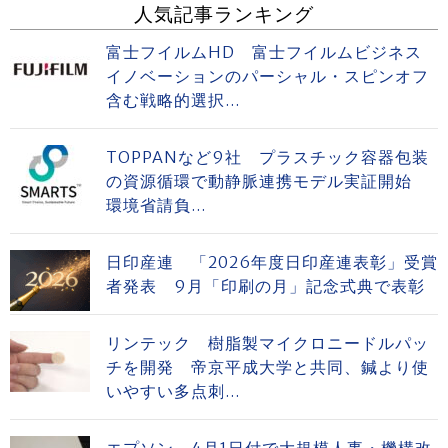
人気記事ランキング
富士フイルムHD 富士フイルムビジネス
イノベーションのパーシャル・スピンオフ
含む戦略的選択...
TOPPANなど9社 プラスチック容器包装
の資源循環で動静脈連携モデル実証開始
環境省請負...
日印産連 「2026年度日印産連表彰」受賞
者発表 9月「印刷の月」記念式典で表彰
リンテック 樹脂製マイクロニードルパッ
チを開発 帝京平成大学と共同、鍼より使
いやすい多点刺...