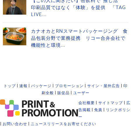
【この人に聞きたい】缶飲料で”推し活”
印刷品質ではなく「体験」を提供 「TAG
LIVE...
カナオカとRNスマートパッケージング 食
品包装分野で業務提携 リコー合弁会社で
機能性と環境...
トップ
|
速報
|
パッケージ
|
プロモーション
|
サイン・屋外広告
|
印
刷全般
|
販促品
|
ユーザー
会社概要
|
サイトマップ
|
広
告掲載
|
免責
|
リンクポリシ
ー
|
お問い合わせ
|
ニュースリリースをお寄せください