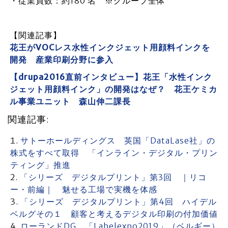
・従業員数：約180 名 ※グループ全体
【関連記事】
花王がVOCレス水性インクジェット用顔料インクを
開発 産業印刷分野に参入
【drupa2016直前インタビュー】花王「水性インク
ジェット用顔料インク」の開発はなぜ？ 花王ケミカ
ル事業ユニット 森山伸二課長
関連記事:
サトーホールディングス 英国「DataLase社」の
株式をすべて取得 「インライン・デジタル・プリン
ティング」推進
「シリーズ デジタルプリント」第3回 ｜リコ
ー・前編｜ 魅せる工場で実機を体感
「シリーズ デジタルプリント」第4回 ハイデル
ベルグその１ 顧客と考えるデジタル印刷の付加価値
ローランドDG 「Labelexpo2019」（ベルギー）