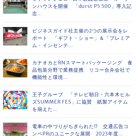
ンハウスを開催 「durst P5 500」導入記
念...
ビジネスガイド社主催の2つの展示会をレ
ポート 「ギフト・ショー」＆「プレミア
ム・インセンテ...
カナオカとRNスマートパッケージング 食
品包装分野で業務提携 リコー合弁会社で
機能性と環境...
王子グループ 「テレビ朝日・六本木ヒル
ズSUMMER FES」に協賛 紙製アイテム
を揃えた...
電車の中づりがちぎられた⁉ 交通広告コ
ンペPRのユニークな展開 2023年度...