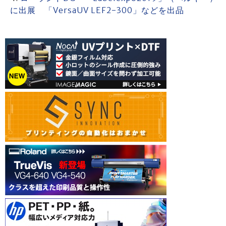
に出展 「VersaUV LEF2-300」などを出品