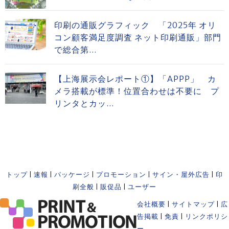
印刷の通販グラフィック 「2025年 オリ
コン顧客満足度調査 ネット印刷通販」部門
で総合第...
【上海展示会レポート①】「APPP」 カ
メラ搭載が標準！位置合わせは不要に プ
リンタとカッ...
トップ
|
速報
|
パッケージ
|
プロモーション
|
サイン・屋外広告
|
印
刷全般
|
販促品
|
ユーザー
会社概要
|
サイトマップ
|
広
告掲載
|
免責
|
リンクポリシ
ー