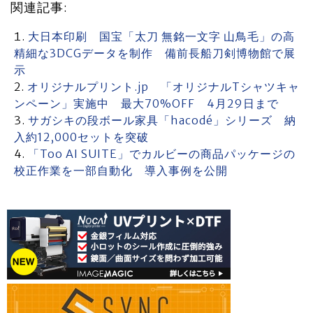
関連記事:
大日本印刷 国宝「太刀 無銘一文字 山鳥毛」の高
精細な3DCGデータを制作 備前長船刀剣博物館で展
示
オリジナルプリント.jp 「オリジナルTシャツキャ
ンペーン」実施中 最大70%OFF 4月29日まで
サガシキの段ボール家具「hacodé」シリーズ 納
入約12,000セットを突破
「Too AI SUITE」でカルビーの商品パッケージの
校正作業を一部自動化 導入事例を公開