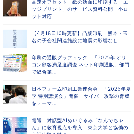
高速オフセット 紙の断面に印刷する「エ
ッジプリント」のサービス資料公開 小ロ
ット対応
【4月18日10時更新】凸版印刷 熊本・玉
名の子会社関連施設に地震の影響なし
印刷の通販グラフィック 「2025年 オリ
コン顧客満足度調査 ネット印刷通販」部門
で総合第...
日本フォーム印刷工業連合会 「2026年夏
季 特別講演会」開催 サイバー攻撃の脅威
をテーマ...
電通 対話型AIぬいぐるみ「なんでちゃ
ん」に教育視点を導入 東京大学と協働の