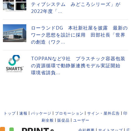
ティブシステム みどころシリーズ」が
2022年度「...
ローランドDG 本社新社屋を披露 最新の
ワーク思想を設計に採用 田部社長「世界
の創造（ワク...
TOPPANなど9社 プラスチック容器包装
の資源循環で動静脈連携モデル実証開始
環境省請負...
トップ
|
速報
|
パッケージ
|
プロモーション
|
サイン・屋外広告
|
印
刷全般
|
販促品
|
ユーザー
会社概要
|
サイトマップ
|
広