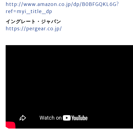
http://www.amazon.co.jp/dp/B0BFGQKL6G?
ref=myi_title_dp
イングレート・ジャパン
https://pergear.co.jp/