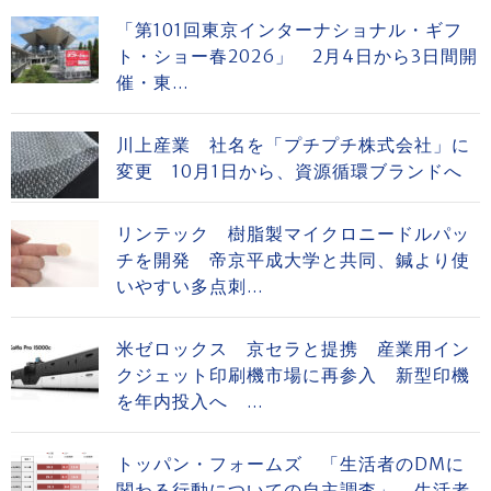
「第101回東京インターナショナル・ギフ
ト・ショー春2026」 2月4日から3日間開
催・東...
川上産業 社名を「プチプチ株式会社」に
変更 10月1日から、資源循環ブランドへ
リンテック 樹脂製マイクロニードルパッ
チを開発 帝京平成大学と共同、鍼より使
いやすい多点刺...
米ゼロックス 京セラと提携 産業用イン
クジェット印刷機市場に再参入 新型印機
を年内投入へ ...
トッパン・フォームズ 「生活者のDMに
関わる行動についての自主調査」 生活者