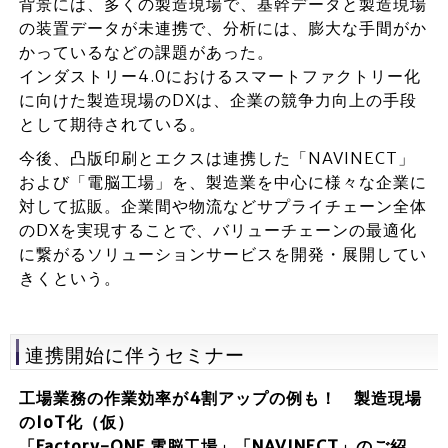
背景には、多くの製造現場で、基幹データと製造現場
の装置データが未連携で、分析には、膨大な手間がか
かっているなどの課題があった。
インダストリー4.0におけるスマートファクトリー化
に向けた製造現場のDXは、企業の競争力向上の手段
として期待されている。
今後、凸版印刷とエクスは連携した「NAVINECT」
および「電脳工場」を、製造業を中心に様々な企業に
対して拡販。企業間や物流などサプライチェーン全体
のDXを実現することで、バリューチェーンの最適化
に繋がるソリューションサービスを開発・展開してい
きくという。
連携開始に伴うセミナー
工場業務の作業効率が4割アップの例も！ 製造現場
のIoT化（仮）
「Factory-ONE 電脳工場」「NAVINECT」のご紹