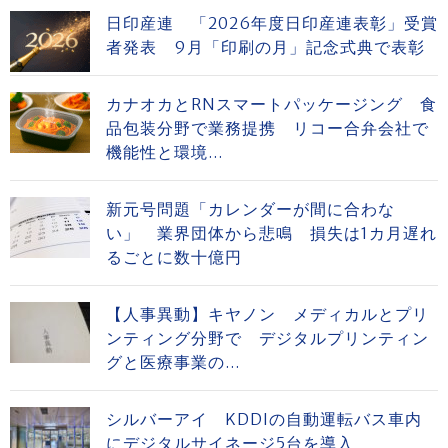
日印産連 「2026年度日印産連表彰」受賞
者発表 9月「印刷の月」記念式典で表彰
カナオカとRNスマートパッケージング 食
品包装分野で業務提携 リコー合弁会社で
機能性と環境...
新元号問題「カレンダーが間に合わな
い」 業界団体から悲鳴 損失は1カ月遅れ
るごとに数十億円
【人事異動】キヤノン メディカルとプリ
ンティング分野で デジタルプリンティン
グと医療事業の...
シルバーアイ KDDIの自動運転バス車内
にデジタルサイネージ5台を導入