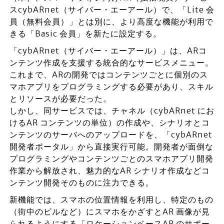
スcybARnet（サイバー・エーアール）で、「Lite 会
員（無料会員）」とは別に、より高度な機能が利用で
きる「Basic 会員」を新たに設定する。
「cybARnet（サイバー・エーアール）」は、ARコ
ンテンツ作成を支援する統合的なサービスメニュー。
これまで、ARの開発ではコンテンツごとに個別のス
マホアプリをプログラミングする必要があり、スキル
とリソースが必要だった。
しかし、同サービスでは、チャネル（cybARnet にお
けるAR コンテンツの単位）の作成や、シナリオとコ
ンテンツのサーバへのアップロードを、「cybARnet
開発者ポータル」から直接実行可能。開発者が面倒な
プログラミングやコンテンツごとのスマホアプリ開発
作業から解放され、魅力的なAR シナリオ作成などコ
ンテンツ開発そのものに注力できる。
新機能では、スマホの位置情報を利用し、特定のもの
（街中のビルなど）にスマホをかざすとAR 画像が見
られるようにする「ロケーションベースAR のサポー