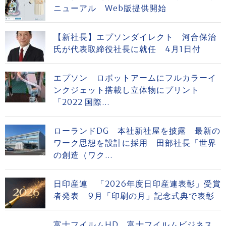
ニューアル Web版提供開始
【新社長】エプソンダイレクト 河合保治
氏が代表取締役社長に就任 4月1日付
エプソン ロボットアームにフルカラーイ
ンクジェット搭載し立体物にプリント
「2022 国際...
ローランドDG 本社新社屋を披露 最新の
ワーク思想を設計に採用 田部社長「世界
の創造（ワク...
日印産連 「2026年度日印産連表彰」受賞
者発表 9月「印刷の月」記念式典で表彰
富士フイルムHD 富士フイルムビジネス