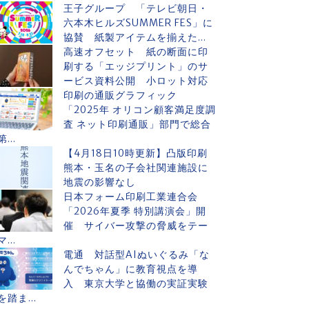
王子グループ 「テレビ朝日・
六本木ヒルズSUMMER FES」に
協賛 紙製アイテムを揃えた...
高速オフセット 紙の断面に印
刷する「エッジプリント」のサ
ービス資料公開 小ロット対応
印刷の通販グラフィック
「2025年 オリコン顧客満足度調
査 ネット印刷通販」部門で総合
第...
【4月18日10時更新】凸版印刷
熊本・玉名の子会社関連施設に
地震の影響なし
日本フォーム印刷工業連合会
「2026年夏季 特別講演会」開
催 サイバー攻撃の脅威をテー
マ...
電通 対話型AIぬいぐるみ「な
んでちゃん」に教育視点を導
入 東京大学と協働の実証実験
を踏ま...