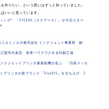
ムを作りたい、という思いはずっと持っていました。
ればいいと思っています。
ング! 「STEERS（ステアーズ）」が今日スター
e
 コニカミノルタ株式会社 インクジェット事業部 顧
y 堀江賢司代表② 世界一ワクワクする印刷工場
」はインクジェットプリンタ最新鋭機が並ぶ 「日経メッセ
プリンタの新ブランド「TrueVIS」を立ち上げ 2