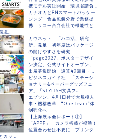
携モデル実証開始 環境省請負...
カナオカとRNスマートパッケー
ジング 食品包装分野で業務提
携 リコー合弁会社で機能性と
環境...
カウネット 「ハコ活。研究
所」発足 初年度はパッケージ
の開けやすさを研究
「page2027」ポスターデザイ
ン決定、公式サイトオープン、
出展募集開始 通算40回目・...
ビジネスガイド社 「ステーシ
ョナリー&ペーパーグッズフェ
ア」「STYLISH文具フ...
エプソン、4月1日付で大規模人
事・機構改革 “One Team”体
制強化へ
【上海展示会レポート①】
「APPP」 カメラ搭載が標準！
位置合わせは不要に プリンタ
とカッ...