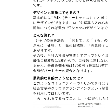
それがTシャツだったら、わりとみんな喜んで
です。
デザインも簡単にできるの？
基本的にはTMIX（ティーミックス）」と同じです
にデザインができます。ロゴや写真も入れら
簡単につくれば数分でTシャツのデザインは
どんな流れ？
Tシャツの色を決め、「おもて」と「うら」
さらに「価格」と「販売目標数」「募集終了
あがりです。
その後、当社の社員が審査してアップという
最低目標枚数は5枚からで、目標数に達しな
ません。最低販売金額は1750円（最高は99万
金額がパートナーの資金となります。
最終的な目的のようなものは？
このようなコミュニティーづくりができれば
社会貢献やクラウドファンディングという堅
を利用してほしいです。
「あ！それ着てるってことは、○○に寄付した