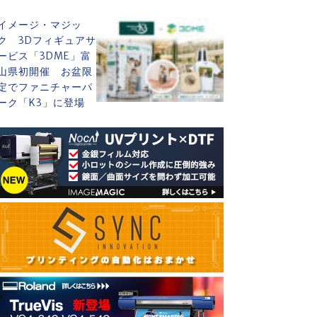
イメージ・マジッ
ク 3Dフィギュアサ
ービス「3DME」富
山県初開催 お盆限
定でファニチャーパ
ーク「K3」に登場