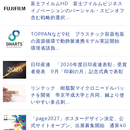
富士フイルムHD 富士フイルムビジネス
イノベーションのパーシャル・スピンオフ
含む戦略的選択...
TOPPANなど9社 プラスチック容器包装
の資源循環で動静脈連携モデル実証開始
環境省請負...
日印産連 「2026年度日印産連表彰」受賞
者発表 9月「印刷の月」記念式典で表彰
リンテック 樹脂製マイクロニードルパッ
チを開発 帝京平成大学と共同、鍼より使
いやすい多点刺...
「page2027」ポスターデザイン決定、公
式サイトオープン、出展募集開始 通算40