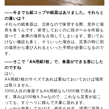
――今までも紙コップや紙皿はありました。それらと
の違いは？
それらの紙食器は、立体なので保管する際、意外と場
所を食うんです。保管しておくのに段ボールを何箱も
並べて、倉庫の場所を占領してしまいます。置いてお
けない施設も多く、そういった場合は、災害の時に別
の場所から運び入れるといった手間が必要になるので
す。
――そこで「A4用紙1枚」で、食器ができる形にした
のですね
はい。
A4用紙1枚のサイズであれば重ねておいておけば場所
は取りません。
1000人分の食器でもA4用紙なら1000枚で済みま
す。厚みは100枚4.5㎝なので、これなら災害が起こ
っても、すぐヘリに積んで大量に送れます。
しっかり包装しておけば、劣化もせず、清潔に容器と