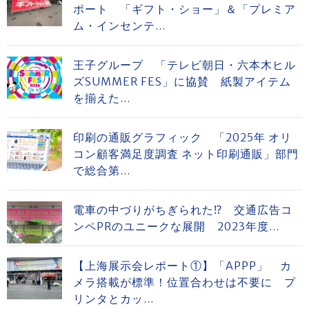
ポート 「ギフト・ショー」＆「プレミア
ム・インセンテ...
王子グループ 「テレビ朝日・六本木ヒル
ズSUMMER FES」に協賛 紙製アイテム
を揃えた...
印刷の通販グラフィック 「2025年 オリ
コン顧客満足度調査 ネット印刷通販」部門
で総合第...
電車の中づりがちぎられた⁉ 交通広告コ
ンペPRのユニークな展開 2023年度...
【上海展示会レポート①】「APPP」 カ
メラ搭載が標準！位置合わせは不要に プ
リンタとカッ...