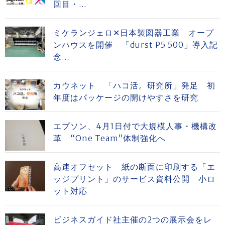
回目・...
ミケランジェロ✕日本製図器工業 オープ
ンハウスを開催 「durst P5 500」導入記
念...
カウネット 「ハコ活。研究所」発足 初
年度はパッケージの開けやすさを研究
エプソン、4月1日付で大規模人事・機構改
革 “One Team”体制強化へ
高速オフセット 紙の断面に印刷する「エ
ッジプリント」のサービス資料公開 小ロ
ット対応
ビジネスガイド社主催の2つの展示会をレ