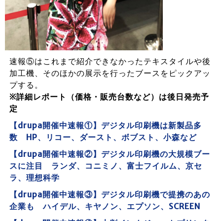
速報⑤はこれまで紹介できなかったテキスタイルや後
加工機、そのほかの展示を行ったブースをピックアッ
プする。
※詳細レポート（価格・販売台数など）は後日発売予
定
【drupa開催中速報①】デジタル印刷機は新製品多
数 HP、リコー、ダースト、ボブスト、小森など
【drupa開催中速報②】デジタル印刷機の大規模ブー
スに注目 ランダ、コニミノ、富士フイルム、京セ
ラ、理想科学
【dru
pa開催中速報③】デジタル印刷機で提携のあ
の
企業も ハイデル、キヤノン、エプソン、SCREEN