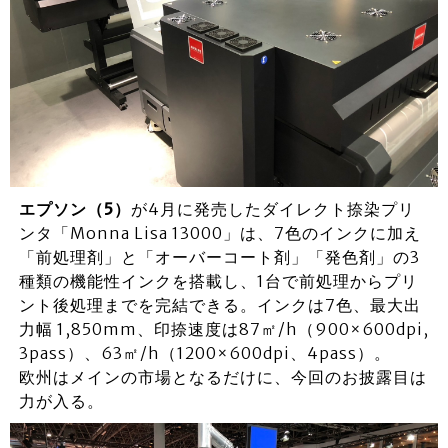
エプソン（5）
が4月に発売したダイレクト捺染プリ
ンタ「Monna Lisa 13000」は、7色のインクに加え
「前処理剤」と「オーバーコート剤」「発色剤」の3
種類の機能性インクを搭載し、1台で前処理からプリ
ント後処理までを完結できる。インクは7色、最大出
力幅 1,850mm、印捺速度は87㎡/h（900×600dpi,
3pass）、63㎡/h（1200×600dpi、4pass）。
欧州はメインの市場となるだけに、今回のお披露目は
力が入る。