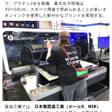
で、プラテン2台を装備、最大出力領域は
90×60cm。スポーツ用途で求められることが多いネ
オンインクを使用した鮮やかなプリントを実現する。
後加工機では、
日本製図器工業（ホール9、NSK）