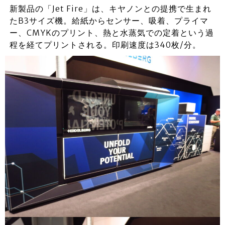
新製品の「Jet Fire」は、キヤノンとの提携で生まれ
たB3サイズ機。給紙からセンサー、吸着、プライマ
ー、CMYKのプリント、熱と水蒸気での定着という過
程を経てプリントされる。印刷速度は340枚/分。