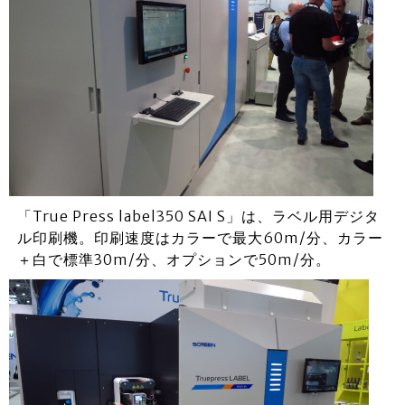
「True Press label350 SAI S」は、ラベル用デジタ
ル印刷機。印刷速度はカラーで最大60m/分、カラー
＋白で標準30m/分、オプションで50m/分。