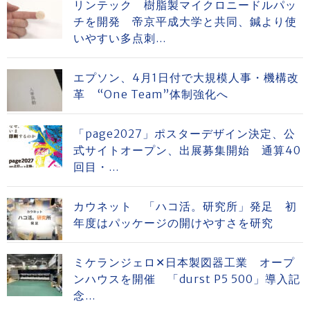
リンテック 樹脂製マイクロニードルパッ
チを開発 帝京平成大学と共同、鍼より使
いやすい多点刺...
エプソン、4月1日付で大規模人事・機構改
革 “One Team”体制強化へ
「page2027」ポスターデザイン決定、公
式サイトオープン、出展募集開始 通算40
回目・...
カウネット 「ハコ活。研究所」発足 初
年度はパッケージの開けやすさを研究
ミケランジェロ✕日本製図器工業 オープ
ンハウスを開催 「durst P5 500」導入記
念...