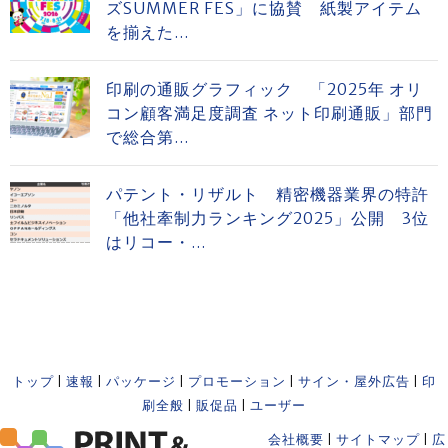
ズSUMMER FES」に協賛 紙製アイテム
を揃えた...
印刷の通販グラフィック 「2025年 オリ
コン顧客満足度調査 ネット印刷通販」部門
で総合第...
パテント・リザルト 精密機器業界の特許
「他社牽制力ランキング2025」公開 3位
はリコー・...
トップ
|
速報
|
パッケージ
|
プロモーション
|
サイン・屋外広告
|
印
刷全般
|
販促品
|
ユーザー
会社概要
|
サイトマップ
|
広