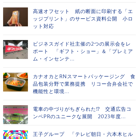
高速オフセット 紙の断面に印刷する「エ
ッジプリント」のサービス資料公開 小ロ
ット対応
ビジネスガイド社主催の2つの展示会をレ
ポート 「ギフト・ショー」＆「プレミア
ム・インセンテ...
カナオカとRNスマートパッケージング 食
品包装分野で業務提携 リコー合弁会社で
機能性と環境...
電車の中づりがちぎられた⁉ 交通広告コ
ンペPRのユニークな展開 2023年度...
王子グループ 「テレビ朝日・六本木ヒル