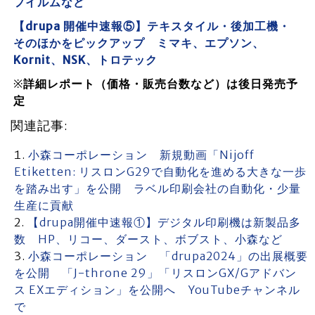
フイルムなど
【drupa 開催中速報⑤】テキスタイル・後加工機・
そのほかをピックアップ ミマキ、エプソン、
Kornit、NSK、トロテック
※
詳細レポート（価格・販売台数など）は後日発売予
定
関連記事:
小森コーポレーション 新規動画「Nijoff
Etiketten: リスロンG29で自動化を進める大きな一歩
を踏み出す」を公開 ラベル印刷会社の自動化・少量
生産に貢献
【drupa開催中速報①】デジタル印刷機は新製品多
数 HP、リコー、ダースト、ボブスト、小森など
小森コーポレーション 「drupa2024」の出展概要
を公開 「J-throne 29」「リスロンGX/Gアドバン
ス EXエディション」を公開へ YouTubeチャンネル
で