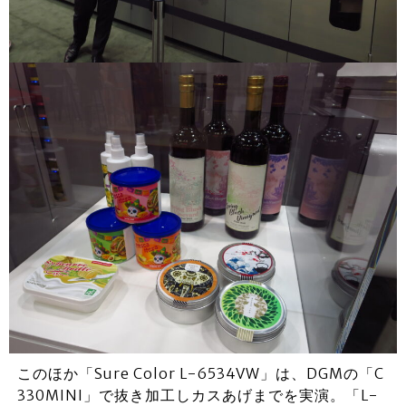
このほか「Sure Color L-6534VW」は、DGMの「C
330MINI」で抜き加工しカスあげまでを実演。「L-