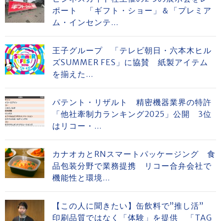
ポート 「ギフト・ショー」＆「プレミア
ム・インセンテ...
王子グループ 「テレビ朝日・六本木ヒル
ズSUMMER FES」に協賛 紙製アイテム
を揃えた...
パテント・リザルト 精密機器業界の特許
「他社牽制力ランキング2025」公開 3位
はリコー・...
カナオカとRNスマートパッケージング 食
品包装分野で業務提携 リコー合弁会社で
機能性と環境...
【この人に聞きたい】缶飲料で”推し活”
印刷品質ではなく「体験」を提供 「TAG