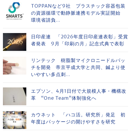
TOPPANなど9社 プラスチック容器包装
の資源循環で動静脈連携モデル実証開始
環境省請負...
日印産連 「2026年度日印産連表彰」受賞
者発表 9月「印刷の月」記念式典で表彰
リンテック 樹脂製マイクロニードルパッ
チを開発 帝京平成大学と共同、鍼より使
いやすい多点刺...
エプソン、4月1日付で大規模人事・機構改
革 “One Team”体制強化へ
カウネット 「ハコ活。研究所」発足 初
年度はパッケージの開けやすさを研究