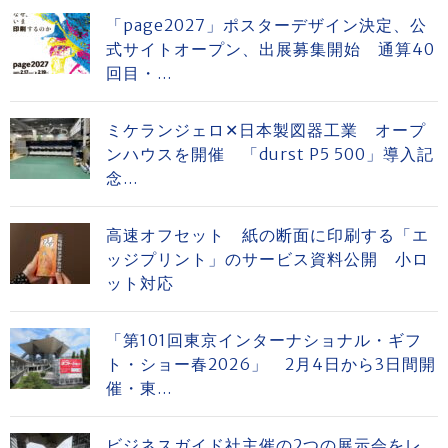
「page2027」ポスターデザイン決定、公
式サイトオープン、出展募集開始 通算40
回目・...
ミケランジェロ✕日本製図器工業 オープ
ンハウスを開催 「durst P5 500」導入記
念...
高速オフセット 紙の断面に印刷する「エ
ッジプリント」のサービス資料公開 小ロ
ット対応
「第101回東京インターナショナル・ギフ
ト・ショー春2026」 2月4日から3日間開
催・東...
ビジネスガイド社主催の2つの展示会をレ