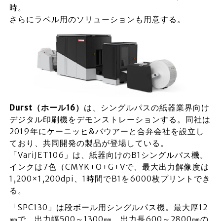
時。
さらにラベル用のソリューションも用意する。
Durst（ホール16）
は、シングルパスの紙器業界向け
デジタル印刷機をデモンストレーションする。同社は
2019年にケーニッヒ&バウアーと合弁会社を設立し
ており、共同開発の製品が登場している。
「VariJET106」は、紙器向けのB1シングルパス機。
インクは7色（CMYK+O+G+Vで、最大出力解像度は
1,200×1,200dpi、1時間でB1を6000枚プリントでき
る。
「SPC130」は段ボール用シングルパス機。最大厚12
㎜で、出力幅500～1300㎜、出力長600～2800㎜の