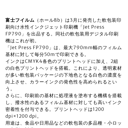
富士フイルム
（ホール8b）は3月に発売した軟包装印
刷向け水性インクジェット印刷機「Jet Press
FP790」を出品する。同社の軟包装用デジタル印刷
機はこれが初。
「Jet Press FP790」は、最大790mm幅のフィルム
基材に対して毎分50mで印刷できる。
インクはCMYK4各色のプリントヘッドに加え、2組
の白色プリントヘッドを搭載。これにより、透明素材
が多い軟包装パッケージの下地色となる白色の濃度を
向上させ、カラーインクの発色性を高められるとい
う。
さらに、印刷前の基材に処理液を塗布する機構を搭載
し、撥水性のあるフィルム基材に対しても高いインク
密着性を付与できる。プリントヘッドは1200
dpi×1200 dpi。
用途は、食品や日用品などの軟包装の多品種・小ロッ