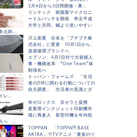
2月4日から3日間開催・東...
リンテック 樹脂製マイクロニ
ードルパッチを開発 帝京平成
大学と共同、鍼より使いやすい
多点刺...
川上産業 社名を「プチプチ株
式会社」に変更 10月1日から、
資源循環ブランドへ
エプソン、4月1日付で大規模人
事・機構改革 “One Team”体
制強化へ
トッパン・フォームズ 「生活
者のDMに関わる行動についての
自主調査」 生活者の意識とダ
イレ...
米ゼロックス 京セラと提携
産業用インクジェット印刷機市
場に再参入 新型印機を年内投
入へ ...
TOPPAN 「TOPPA!!! BASE
AKIBA」でTVアニメ「黄泉のツ