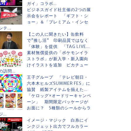
ガイ」コラボ...
ビジネスガイド社主催の2つの展
示会をレポート 「ギフト・シ
ョー」＆「プレミアム・インセ
ンテ...
【この人に聞きたい】缶飲料
で”推し活” 印刷品質ではなく
「体験」を提供 「TAG LIVE...
素材無償提供の「ポケモンイラ
ストラボ」が新入学・新入園向
けイラストを追加 ピカチュー
の訪問...
王子グループ 「テレビ朝日・
六本木ヒルズSUMMER FES」に
協賛 紙製アイテムを揃えた...
「ケロッグ×オードリーキャンペ
ーン」 期間限定パッケージが
お面に？ 5種類のシールからラ
ジ...
イメージ・マジック 白糸にイ
ンクジェット出力でフルカラー