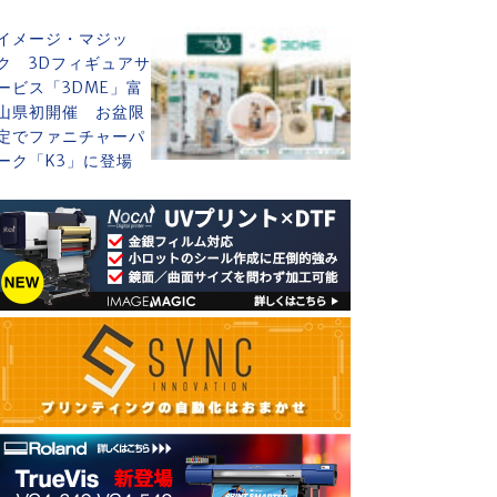
イメージ・マジッ
ク 3Dフィギュアサ
ービス「3DME」富
山県初開催 お盆限
定でファニチャーパ
ーク「K3」に登場