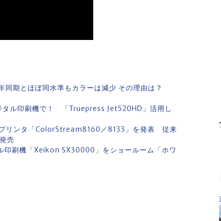
年同期とほぼ同水準もカラーは減少 その理由は？
ル印刷機で！ 「Truepress Jet520HD」活用し
タ「ColorStream8160／8133」を発表 従来
旬発売
ル印刷機「Xeikon SX30000」をショールーム「ホワ